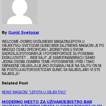
By
Gunić Svetozar
WELCOME-DOBRO DOŠLI:NEWS MAGAZIN:LEPOTA U
OBJEKTIVU-SVETOZAR GUNIĆ:WEB SAJT:NEWS MAGAZIN JE PO
MNOGO ČEMU SPECIFIČAN I JEDINSTVEN U SVOM
SADRŽAJU,FOTOGRAFIJE I FOTOREPORTAŽE SU POSEBAN
EKSKLUZIVITET ... WEB SAJT JE SAMOFINANSIRAĆI I SAMO
JEDNA OSOBA ODABIRA TEME-FOTOGRAFIŠE I PIŠE I TAKO
OBRAĐENE OBJAVLJUJE.AKO DOGAĐAJ NIJE NA SAJTU ON NI
NE POSTOJI.AUTOR:SVETOZAR GUNIĆ SA NAJBOLJIM I VI STE
NAJBOLJI !
Related Post
NEWS MAGAZIN: "LEPOTA U OBJEKTIVU"
MODERNO MESTO ZA UŽIVANJE:BISTRO BAR