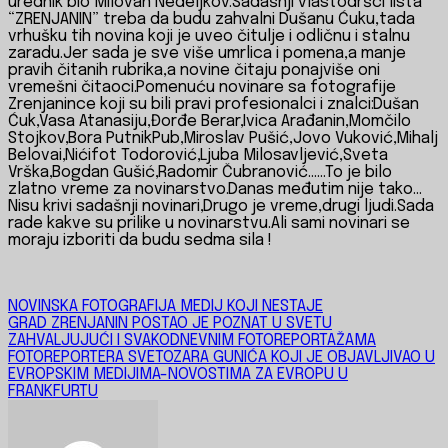
urednik bio Milovan Nedeljkov.Sadašnji vlastodršci lista
“ZRENJANIN” treba da budu zahvalni Dušanu Ćuku,tada
vrhušku tih novina koji je uveo čitulje i odličnu i stalnu
zaradu.Jer sada je sve više umrlica i pomena,a manje
pravih čitanih rubrika,a novine čitaju ponajviše oni
vremešni čitaoci.Pomenuću novinare sa fotografije
Zrenjanince koji su bili pravi profesionalci i znalci:Dušan
Ćuk,Vasa Atanasiju,Đorđe Berar,Ivica Arađanin,Momčilo
Stojkov,Bora PutnikPub,Miroslav Pušić,Jovo Vuković,Mihalj
Belovai,Nićifot Todorović,Ljuba Milosavljević,Sveta
Vrška,Bogdan Gušić,Radomir Čubranović……To je bilo
zlatno vreme za novinarstvo.Danas međutim nije tako…
Nisu krivi sadašnji novinari,Drugo je vreme,drugi ljudi.Sada
rade kakve su prilike u novinarstvu.Ali sami novinari se
moraju izboriti da budu sedma sila !
Navigacija
NOVINSKA FOTOGRAFIJA MEDIJ KOJI NESTAJE
GRAD ZRENJANIN POSTAO JE POZNAT U SVETU
članaka
ZAHVALJUJUĆI I SVAKODNEVNIM FOTOREPORTAŽAMA
FOTOREPORTERA SVETOZARA GUNIĆA KOJI JE OBJAVLJIVAO U
EVROPSKIM MEDIJIMA-NOVOSTIMA ZA EVROPU U
FRANKFURTU