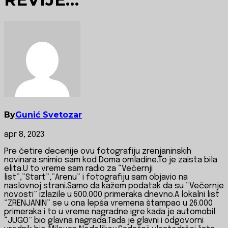
By
Gunić Svetozar
apr 8, 2023
Pre četire decenije ovu fotografiju zrenjaninskih
novinara snimio sam kod Doma omladine.To je zaista bila
elita.U to vreme sam radio za “Večernji
list”,”Start”,”Arenu” i fotografiju sam objavio na
naslovnoj strani.Samo da kažem podatak da su “Večernje
novosti” izlazile u 500.000 primeraka dnevno.A lokalni list
“ZRENJANIN” se u ona lepša vremena štampao u 26.000
primeraka i to u vreme nagradne igre kada je automobil
“JUGO” bio glavna nagrada.Tada je glavni i odgovorni