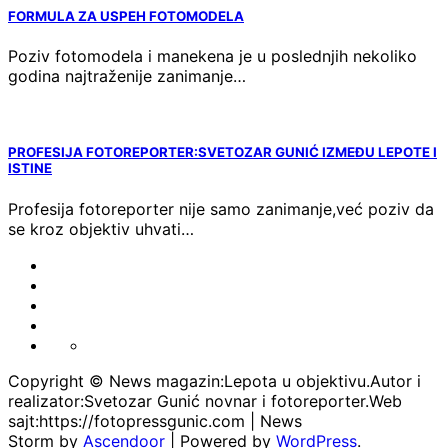
FORMULA ZA USPEH FOTOMODELA
Poziv fotomodela i manekena je u poslednjih nekoliko
godina najtraženije zanimanje…
PROFESIJA FOTOREPORTER:SVETOZAR GUNIĆ IZMEĐU LEPOTE I
ISTINE
Profesija fotoreporter nije samo zanimanje,već poziv da
se kroz objektiv uhvati…
FOTO-
VESTI
KONTAKT
MARKETING-
REKLAME
TAXI
O
PORTFOLIO
NAMA
Copyright © News magazin:Lepota u objektivu.Autor i
realizator:Svetozar Gunić novnar i fotoreporter.Web
sajt:https://fotopressgunic.com | News
Storm by
Ascendoor
| Powered by
WordPress
.