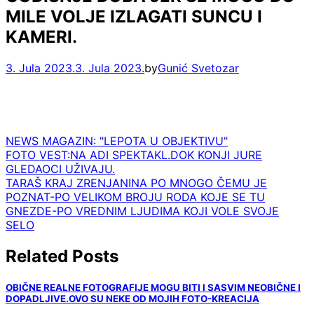
MILE VOLJE IZLAGATI SUNCU I
KAMERI.
3. Jula 2023.
3. Jula 2023.
by
Gunić Svetozar
NEWS MAGAZIN: "LEPOTA U OBJEKTIVU"
Navigacija
FOTO VEST:NA ADI SPEKTAKL.DOK KONJI JURE
GLEDAOCI UŽIVAJU.
članaka
TARAŠ KRAJ ZRENJANINA PO MNOGO ČEMU JE
POZNAT-PO VELIKOM BROJU RODA KOJE SE TU
GNEZDE-PO VREDNIM LJUDIMA KOJI VOLE SVOJE
SELO
Related Posts
OBIČNE REALNE FOTOGRAFIJE MOGU BITI I SASVIM NEOBIČNE I
DOPADLJIVE.OVO SU NEKE OD MOJIH FOTO-KREACIJA