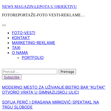
Skip
NEWS MAGAZIN:LEPOTA U OBJEKTIVU
to
FOTOREPORTAŽE-FOTO VESTI-REKLAME…
content
FOTO-VESTI
KONTAKT
MARKETING-REKLAME
TAXI
O NAMA
PORTFOLIO
Pretraga:
Subscribe
MODERNO MESTO ZA UŽIVANJE:BISTRO BAR “KUTAK”
OTVORIO VRATA U GIMNAZIJSKOJ ULICI
SOFIJA PERIĆ I DRAGANA MIRKOVIĆ-SPEKTAKL NA
TRGU SLOBODE