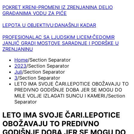
POKRET KRENI-PROMENI IZ ZRENJANINA DELIO
GRAĐANIMA VODU ZA PIĆE
LEPOTA U OBJEKTIVU:DANAŠNJI KADAR
PROFESIONALAC SA LJUDSKIM LICEM:ČEDOMIR
JANJIĆ GRADI MOSTOVE SARADNJE I PODRŠKE U
ZRENJANINU
Home
2023
Juli
3
LETO IMA SVOJE ČARI.LEPOTICE OBOŽAVAJU TO
PREDIVNO GODIŠNJE DOBA JER SE MOGU DO
MILE VOLJE IZLAGATI SUNCU I KAMERI.
LETO IMA SVOJE ČARI.LEPOTICE
OBOŽAVAJU TO PREDIVNO
GODIŠNJE DOBA JER SE MOGU DO