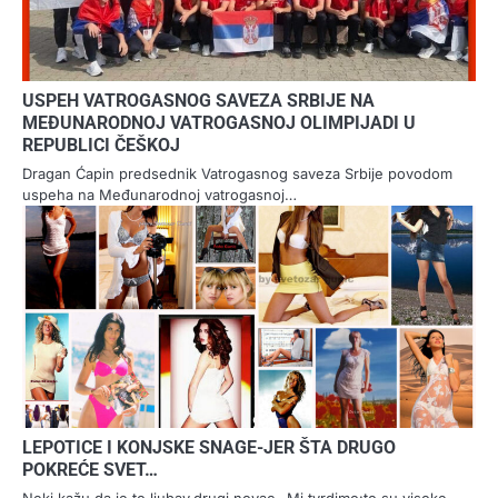
USPEH VATROGASNOG SAVEZA SRBIJE NA
MEĐUNARODNOJ VATROGASNOJ OLIMPIJADI U
REPUBLICI ČEŠKOJ
Dragan Ćapin predsednik Vatrogasnog saveza Srbije povodom
uspeha na Međunarodnoj vatrogasnoj…
LEPOTICE I KONJSKE SNAGE-JER ŠTA DRUGO
POKREĆE SVET…