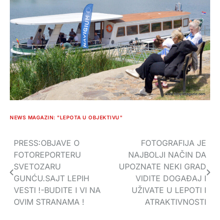
NEWS MAGAZIN: "LEPOTA U OBJEKTIVU"
PRESS:OBJAVE O
FOTOGRAFIJA JE
Navigacija
FOTOREPORTERU
NAJBOLJI NAČIN DA
članaka
SVETOZARU
UPOZNATE NEKI GRAD
GUNĆU.SAJT LEPIH
VIDITE DOGAĐAJ I
VESTI !-BUDITE I VI NA
UŽIVATE U LEPOTI I
OVIM STRANAMA !
ATRAKTIVNOSTI