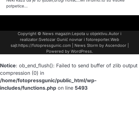
Neki kažu da je to ljubav,drugi novac…Mi tvrdimo:to su visoke
potpetice…
FOTO-
KONTAKT
MARKETING-
TAXI
O
PORTFOLIO
VESTI
REKLAME
NAMA
Copyright © News magazin:Lepota u objektivu.Autor i
realizator:Svetozar Gunić novnar i fotoreporter.Web
sajt:https://fotopressgunic.com | News Storm by
Ascendoor
|
Powered by
WordPress
.
Notice
: ob_end_flush(): Failed to send buffer of zlib output
compression (0) in
/home/fotopressgunic/public_html/wp-
includes/functions.php
on line
5493