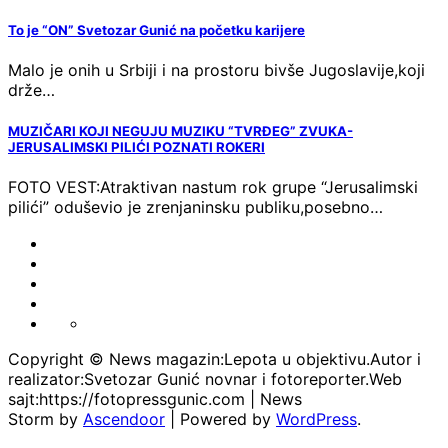
To je “ON” Svetozar Gunić na početku karijere
Malo je onih u Srbiji i na prostoru bivše Jugoslavije,koji
drže…
MUZIČARI KOJI NEGUJU MUZIKU “TVRĐEG” ZVUKA-
JERUSALIMSKI PILIĆI POZNATI ROKERI
FOTO VEST:Atraktivan nastum rok grupe “Jerusalimski
pilići” oduševio je zrenjaninsku publiku,posebno…
FOTO-
VESTI
KONTAKT
MARKETING-
REKLAME
TAXI
O
PORTFOLIO
NAMA
Copyright © News magazin:Lepota u objektivu.Autor i
realizator:Svetozar Gunić novnar i fotoreporter.Web
sajt:https://fotopressgunic.com | News
Storm by
Ascendoor
| Powered by
WordPress
.