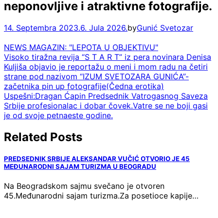
neponovljive i atraktivne fotografije.
14. Septembra 2023.
6. Jula 2026.
by
Gunić Svetozar
NEWS MAGAZIN: "LEPOTA U OBJEKTIVU"
Navigacija
Visoko tiražna revija “S T A R T” iz pera novinara Denisa
Kuljiša objavio je reportažu o meni i mom radu na četiri
članaka
strane pod nazivom “IZUM SVETOZARA GUNIĆA”-
začetnika pin up fotografije(Čedna erotika)
Uspešni:Dragan Ćapin Predsednik Vatrogasnog Saveza
Srbije profesionalac i dobar čovek.Vatre se ne boji gasi
je od svoje petnaeste godine.
Related Posts
PREDSEDNIK SRBIJE ALEKSANDAR VUČIĆ OTVORIO JE 45
MEĐUNARODNI SAJAM TURIZMA U BEOGRADU
Na Beogradskom sajmu svečano je otvoren
45.Međunarodni sajam turizma.Za posetioce kapije…