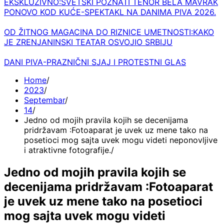
EKSKLUZIVNO:SVETSKI POZNATI TENOR BELA MAVRAK
PONOVO KOD KUĆE-SPEKTAKL NA DANIMA PIVA 2026.
OD ŽITNOG MAGACINA DO RIZNICE UMETNOSTI:KAKO
JE ZRENJANINSKI TEATAR OSVOJIO SRBIJU
DANI PIVA-PRAZNIČNI SJAJ I PROTESTNI GLAS
Home
2023
Septembar
14
Jedno od mojih pravila kojih se decenijama
pridržavam :Fotoaparat je uvek uz mene tako na
posetioci mog sajta uvek mogu videti neponovljive
i atraktivne fotografije.
Jedno od mojih pravila kojih se
decenijama pridržavam :Fotoaparat
je uvek uz mene tako na posetioci
mog sajta uvek mogu videti