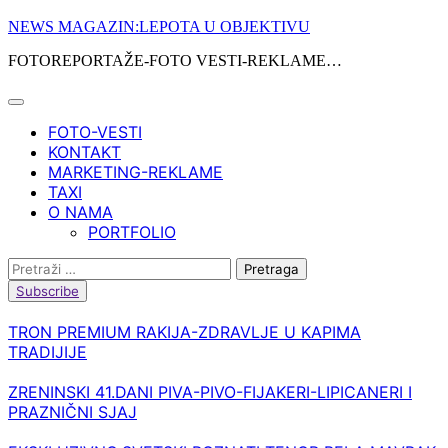
Skip
NEWS MAGAZIN:LEPOTA U OBJEKTIVU
to
FOTOREPORTAŽE-FOTO VESTI-REKLAME…
content
FOTO-VESTI
KONTAKT
MARKETING-REKLAME
TAXI
O NAMA
PORTFOLIO
Pretraga:
Subscribe
TRON PREMIUM RAKIJA-ZDRAVLJE U KAPIMA
TRADIJIJE
ZRENINSKI 41.DANI PIVA-PIVO-FIJAKERI-LIPICANERI I
PRAZNIČNI SJAJ