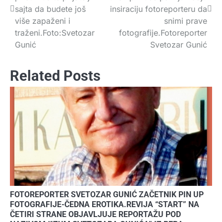
sajta da budete još
insiraciju fotoreporteru da
više zapaženi i
snimi prave
traženi.Foto:Svetozar
fotografije.Fotoreporter
Gunić
Svetozar Gunić
Related Posts
FOTOREPORTER SVETOZAR GUNIĆ ZAČETNIK PIN UP
FOTOGRAFIJE-ČEDNA EROTIKA.REVIJA “START” NA
ČETIRI STRANE OBJAVLJUJE REPORTAŽU POD