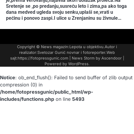
je,prema verovanju,najavila skori dolazak proleća.Na
Sretenje se ,po predanju,susreću leto i zima,pa ako toga
dana medved ugleda svoju senku,uplaši se,vrati u
pećinu i ponovo zaspi.I ulice u Zrenjaninu su živnule…
FOTO-
KONTAKT
MARKETING-
TAXI
O
PORTFOLIO
VESTI
REKLAME
NAMA
Copyright © News magazin:Lepota u objektivu.Autor i
realizator:Svetozar Gunić novnar i fotoreporter.Web
sajt:https://fotopressgunic.com | News Storm by
Ascendoor
|
Powered by
WordPress
.
Notice
: ob_end_flush(): Failed to send buffer of zlib output
compression (0) in
/home/fotopressgunic/public_html/wp-
includes/functions.php
on line
5493