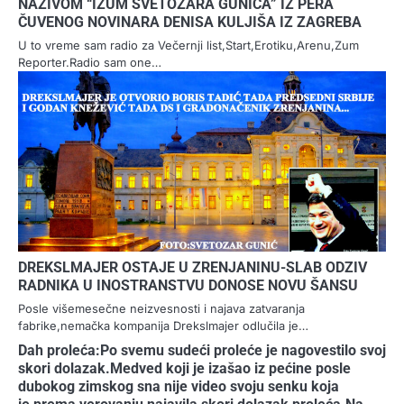
NAZIVOM “IZUM SVETOZARA GUNIĆA” IZ PERA
ČUVENOG NOVINARA DENISA KULJIŠA IZ ZAGREBA
U to vreme sam radio za Večernji list,Start,Erotiku,Arenu,Zum
Reporter.Radio sam one…
DREKSLMAJER OSTAJE U ZRENJANINU-SLAB ODZIV
RADNIKA U INOSTRANSTVU DONOSE NOVU ŠANSU
Posle višemesečne neizvesnosti i najava zatvaranja
fabrike,nemačka kompanija Drekslmajer odlučila je…
Dah proleća:Po svemu sudeći proleće je nagovestilo svoj
skori dolazak.Medved koji je izašao iz pećine posle
dubokog zimskog sna nije video svoju senku koja