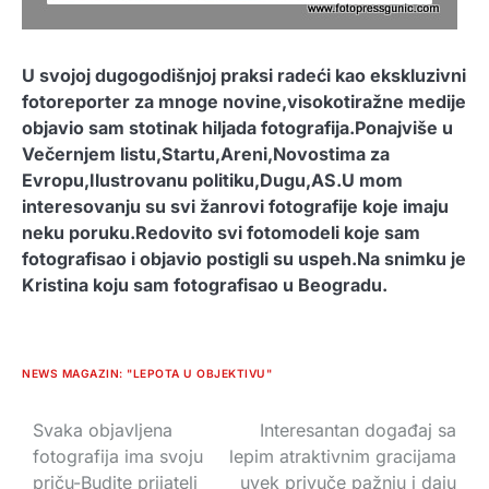
U svojoj dugogodišnjoj praksi radeći kao ekskluzivni
fotoreporter za mnoge novine,visokotiražne medije
objavio sam stotinak hiljada fotografija.Ponajviše u
Večernjem listu,Startu,Areni,Novostima za
Evropu,Ilustrovanu politiku,Dugu,AS.U mom
interesovanju su svi žanrovi fotografije koje imaju
neku poruku.Redovito svi fotomodeli koje sam
fotografisao i objavio postigli su uspeh.Na snimku je
Kristina koju sam fotografisao u Beogradu.
NEWS MAGAZIN: "LEPOTA U OBJEKTIVU"
Svaka objavljena
Interesantan događaj sa
Navigacija
fotografija ima svoju
lepim atraktivnim gracijama
članaka
priču-Budite prijatelj
uvek privuče pažnju i daju