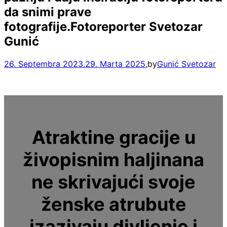
da snimi prave
fotografije.Fotoreporter Svetozar
Gunić
26. Septembra 2023.
29. Marta 2025.
by
Gunić Svetozar
Atraktine gracije u
živopisnim haljinana
ne skrivajući svoje
ženske atrubute
izazivaju divljenje i