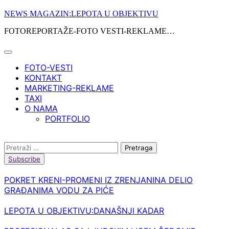
Skip
NEWS MAGAZIN:LEPOTA U OBJEKTIVU
to
FOTOREPORTAŽE-FOTO VESTI-REKLAME…
content
FOTO-VESTI
KONTAKT
MARKETING-REKLAME
TAXI
O NAMA
PORTFOLIO
Pretraga:
Subscribe
POKRET KRENI-PROMENI IZ ZRENJANINA DELIO
GRAĐANIMA VODU ZA PIĆE
LEPOTA U OBJEKTIVU:DANAŠNJI KADAR