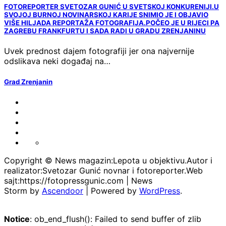
FOTOREPORTER SVETOZAR GUNIĆ U SVETSKOJ KONKURENIJI.U
SVOJOJ BURNOJ NOVINARSKOJ KARIJE SNIMIO JE I OBJAVIO
VIŠE HILJADA REPORTAŽA FOTOGRAFIJA.POČEO JE U RIJECI PA
ZAGREBU FRANKFURTU I SADA RADI U GRADU ZRENJANINU
Uvek prednost dajem fotografiji jer ona najvernije
odslikava neki događaj na…
Grad Zrenjanin
FOTO-
VESTI
KONTAKT
MARKETING-
REKLAME
TAXI
O
PORTFOLIO
NAMA
Copyright © News magazin:Lepota u objektivu.Autor i
realizator:Svetozar Gunić novnar i fotoreporter.Web
sajt:https://fotopressgunic.com | News
Storm by
Ascendoor
| Powered by
WordPress
.
Notice
: ob_end_flush(): Failed to send buffer of zlib