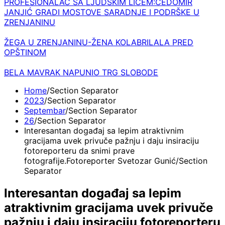
PROFESIONALAC SA LJUDSKIM LICEM:ČEDOMIR
JANJIĆ GRADI MOSTOVE SARADNJE I PODRŠKE U
ZRENJANINU
ŽEGA U ZRENJANINU-ŽENA KOLABRILALA PRED
OPŠTINOM
BELA MAVRAK NAPUNIO TRG SLOBODE
Home
2023
Septembar
26
Interesantan događaj sa lepim atraktivnim
gracijama uvek privuče pažnju i daju insiraciju
fotoreporteru da snimi prave
fotografije.Fotoreporter Svetozar Gunić
Interesantan događaj sa lepim
atraktivnim gracijama uvek privuče
pažnju i daju insiraciju fotoreporteru