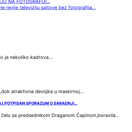
JU NA FOTOGRAFIJI…
ne revije televiziju sajtove bez fotografija…
eo je nekoliko kadrova…
e,dok atraktivna devojka u maskirnoj…
OJ.POTPISAN SPORAZUM O SARADNJI…
a čelu sa predsednikom Draganom Ćapinom,boravila…