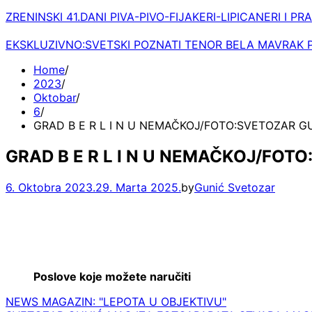
ZRENINSKI 41.DANI PIVA-PIVO-FIJAKERI-LIPICANERI I PR
EKSKLUZIVNO:SVETSKI POZNATI TENOR BELA MAVRAK 
Home
2023
Oktobar
6
GRAD B E R L I N U NEMAČKOJ/FOTO:SVETOZAR 
GRAD B E R L I N U NEMAČKOJ/FO
6. Oktobra 2023.
29. Marta 2025.
by
Gunić Svetozar
Poslove koje možete naručiti
NEWS MAGAZIN: "LEPOTA U OBJEKTIVU"