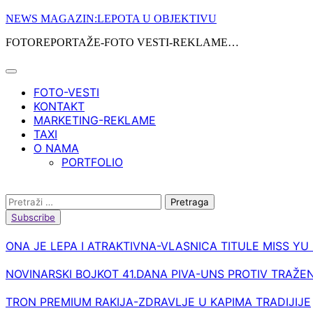
Skip
NEWS MAGAZIN:LEPOTA U OBJEKTIVU
to
FOTOREPORTAŽE-FOTO VESTI-REKLAME…
content
FOTO-VESTI
KONTAKT
MARKETING-REKLAME
TAXI
O NAMA
PORTFOLIO
Pretraga:
Subscribe
ONA JE LEPA I ATRAKTIVNA-VLASNICA TITULE MISS YU
NOVINARSKI BOJKOT 41.DANA PIVA-UNS PROTIV TRAŽE
TRON PREMIUM RAKIJA-ZDRAVLJE U KAPIMA TRADIJIJE