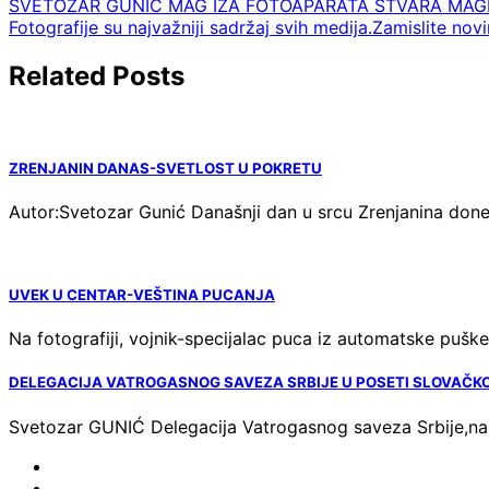
Navigacija
SVETOZAR GUNIĆ MAG IZA FOTOAPARATA STVARA MAGI
Fotografije su najvažniji sadržaj svih medija.Zamislite novi
članaka
Related Posts
ZRENJANIN DANAS-SVETLOST U POKRETU
Autor:Svetozar Gunić Današnji dan u srcu Zrenjanina don
UVEK U CENTAR-VEŠTINA PUCANJA
Na fotografiji, vojnik-specijalac puca iz automatske pušk
DELEGACIJA VATROGASNOG SAVEZA SRBIJE U POSETI SLOVAČK
Svetozar GUNIĆ Delegacija Vatrogasnog saveza Srbije,n
FOTO-
VESTI
KONTAKT