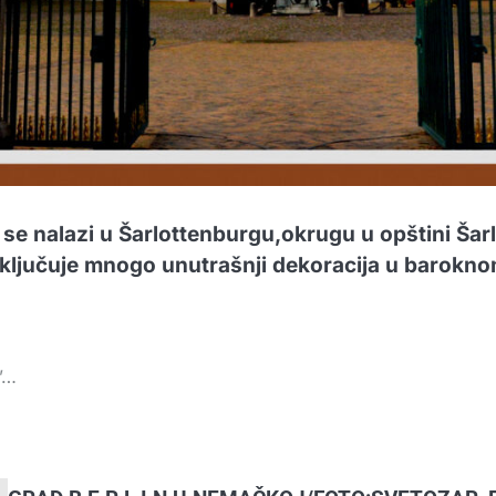
a se nalazi u Šarlottenburgu,okrugu u opštini Ša
ključuje mnogo unutrašnji dekoracija u baroknom
”…