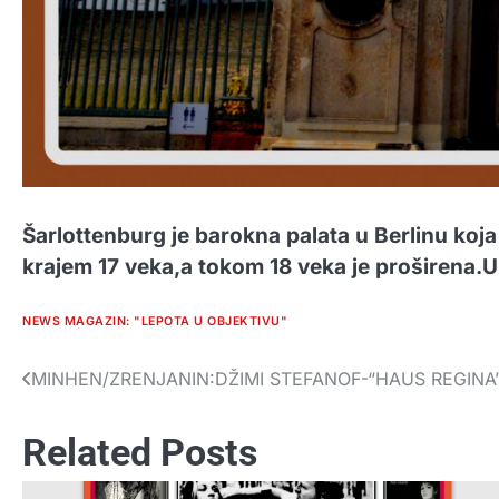
Šarlottenburg je barokna palata u Berlinu koj
krajem 17 veka,a tokom 18 veka je proširena.U
NEWS MAGAZIN: "LEPOTA U OBJEKTIVU"
MINHEN/ZRENJANIN:DŽIMI STEFANOF-“HAUS REGINA
Navigacija
članaka
Related Posts