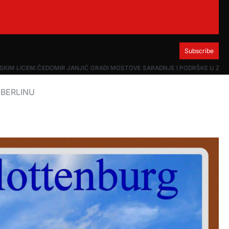
Subscribe
KIM LICEM:ČEDOMIR JANJIĆ GRADI MOSTOVE SARADNJE I PODRŠKE U ZREN
 BERLINU