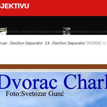
JEKTIVU
IO
LEPOTA U OBJEKTIVU:DANAŠNJI KADAR
PROFESIONALAC SA LJUDS
ruar
24
DVORAC U