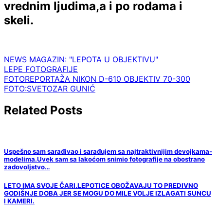
vrednim ljudima,a i po rodama i
skeli.
NEWS MAGAZIN: "LEPOTA U OBJEKTIVU"
Navigacija
LEPE FOTOGRAFIJE
FOTOREPORTAŽA NIKON D-610 OBJEKTIV 70-300
članaka
FOTO:SVETOZAR GUNIĆ
Related Posts
Uspešno sam sarađivao i sarađujem sa najtraktivnijim devojkama-
modelima.Uvek sam sa lakoćom snimio fotografije na obostrano
zadovoljstvo…
LETO IMA SVOJE ČARI.LEPOTICE OBOŽAVAJU TO PREDIVNO
GODIŠNJE DOBA JER SE MOGU DO MILE VOLJE IZLAGATI SUNCU
I KAMERI.