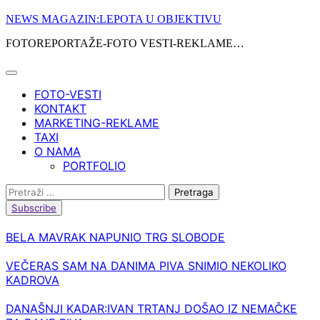
Skip
NEWS MAGAZIN:LEPOTA U OBJEKTIVU
to
FOTOREPORTAŽE-FOTO VESTI-REKLAME…
content
FOTO-VESTI
KONTAKT
MARKETING-REKLAME
TAXI
O NAMA
PORTFOLIO
Pretraga:
Subscribe
BELA MAVRAK NAPUNIO TRG SLOBODE
VEČERAS SAM NA DANIMA PIVA SNIMIO NEKOLIKO
KADROVA
DANAŠNJI KADAR:IVAN TRTANJ DOŠAO IZ NEMAČKE