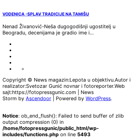
VODENICA -SPLAV TRADICIJE NA TAMIŠU
Nenad Živanović-Neša dugogodišnji ugostitelj u
Beogradu, decenijama je gradio ime i…
FOTO-
VESTI
KONTAKT
MARKETING-
REKLAME
TAXI
O
PORTFOLIO
NAMA
Copyright © News magazin:Lepota u objektivu.Autor i
realizator:Svetozar Gunić novnar i fotoreporter.Web
sajt:https://fotopressgunic.com | News
Storm by
Ascendoor
| Powered by
WordPress
.
Notice
: ob_end_flush(): Failed to send buffer of zlib
output compression (0) in
/home/fotopressgunic/public_html/wp-
includes/functions.php
on line
5493