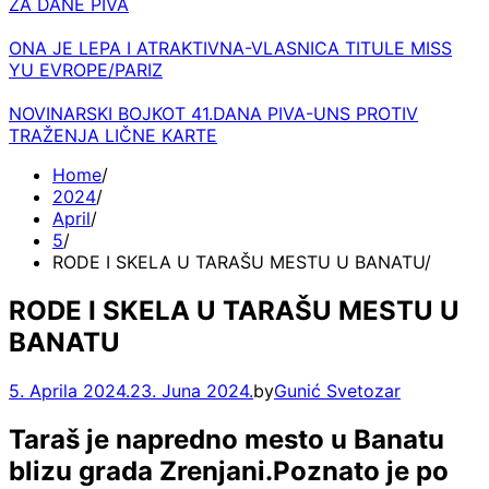
ZA DANE PIVA
ONA JE LEPA I ATRAKTIVNA-VLASNICA TITULE MISS
YU EVROPE/PARIZ
NOVINARSKI BOJKOT 41.DANA PIVA-UNS PROTIV
TRAŽENJA LIČNE KARTE
Home
2024
April
5
RODE I SKELA U TARAŠU MESTU U BANATU
RODE I SKELA U TARAŠU MESTU U
BANATU
5. Aprila 2024.
23. Juna 2024.
by
Gunić Svetozar
Taraš je napredno mesto u Banatu
blizu grada Zrenjani.Poznato je po