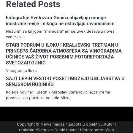
Related Posts
Fotografije Svetozara Gunića objavljuju mnoge
inostrane revije i nikoga ne ostavljaju ravnodušnim
Nežurim sa knjigom “memoara” jer se uvek dešavaju novi i
zanimljivi…
STARI PODRUM U ILOKU I KRALJEVSKI TRETMAN U
PRINCEPS.ČAROBNA ATMOSFERA SA VINOGRADIMA
UČINIĆE VAŠ ŽIVOT POSEBNIM.FOTOREPORTAŽA
SVETOZAR GUNIĆ
Vinogradi u Iloku
SAJT LEPIH VESTI-U POSETI MUZEJU UGLJARSTVA U
SENJSKOM RUDINIKU
Kolega novinar i urednik Miroslav Stefanović je,za vreme
prvomajskih praznika,posetio Mizej…
FOTO-
KONTAKT
MARKETING-
TAXI
O
PORTFOLIO
VESTI
REKLAME
NAMA
Copyright © News magazin:Lepota u objektivu.Autor i
realizator:Svetozar Gunić novnar i fotoreporter.Web