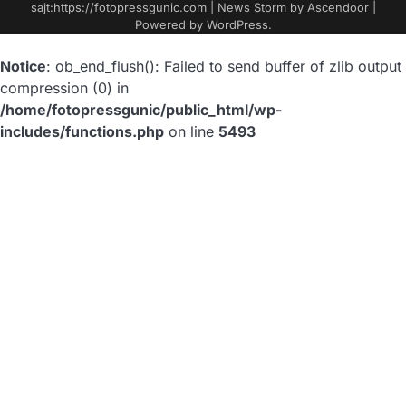
sajt:https://fotopressgunic.com | News Storm by
Ascendoor
|
Powered by
WordPress
.
Notice
: ob_end_flush(): Failed to send buffer of zlib output
compression (0) in
/home/fotopressgunic/public_html/wp-
includes/functions.php
on line
5493