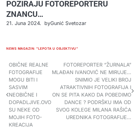
POZIRAJU FOTOREPORTERU
ZNANCU…
21. Juna 2024.
by
Gunić Svetozar
NEWS MAGAZIN: "LEPOTA U OBJEKTIVU"
OBIČNE REALNE
FOTOREPORTER “ŽURNALA”
Navigacija
FOTOGRAFIJE
MLAĐAN IVANOVIĆ NE MIRUJE…
članaka
MOGU BITI I
SNIMIO JE VELIKI BROJ
SASVIM
ATRAKTIVNIH FOTOGRAFIJA I
NEOBIČNE I
ON SE PITA KAKO DA POBEDIMO
DOPADLJIVE.OVO
DANCE ? PODRŠKU IMA OD
SU NEKE OD
SVOG KOLEGE MILANA RAŠIĆA
MOJIH FOTO-
UREDNIKA FOTOGRAFIJE…
KREACIJA