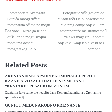
NEWS MAGAZIN: "LEPOTA U OBJEKTIVU"
Fotoreportera Svetozara
Fotografije više govore od
Navigacija
Gunića mnogi držači
hiljadu reči.Da bi posetiocima
članaka
fotoaparata očima ne mogu
bilo preglednije objavljujem
da vide…Mrze ga iz dna
fotoreportaže ma stranicama
duše jer ne mogu svojim
“News magazin:Lepota u
radovima dostići
objektivu”-sajt lepih vesti bez
fotografskog ASA !
pardona…
Related Posts
ZRENJANINSKI APSURD:KOMUNALCI PISALI
KAZNE,A VOZAČI I DALJE NESMETANO
“KRSTARE” PEŠAČKOM ZONOM
Zrenjanin-Iako samo pre nedelju dana Komunalna mlicija u Zrenjaninu
sprovela akciju…
GUNIĆU MEĐUNARODNO PRIZNANJE
U riznici priznanja fototoreporteru Svetozara Gunća nalazi se i priznanje