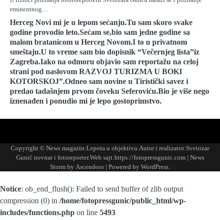
eminentnog…
Herceg Novi mi je u lepom sećanju.Tu sam skoro svake
godine provodio leto.Sećam se,bio sam jedne godine sa
malom bratanicom u Herceg Novom.I to u privatnom
smeštaju.U to vreme sam bio dopisnik “Večernjeg lista”iz
Zagreba.Iako na odmoru objavio sam reportažu na celoj
strani pod naslovom RAZVOJ TURIZMA U BOKI
KOTORSKOJ”.Odneo sam novine u Tiristički savez i
predao tadašnjem prvom čoveku Seferoviću.Bio je više nego
iznenađen i ponudio mi je lepo gostoprimstvo.
FOTO-
KONTAKT
MARKETING-
TAXI
O
PORTFOLIO
VESTI
REKLAME
NAMA
Copyright © News magazin:Lepota u objektivu.Autor i realizator:Svetozar
Gunić novnar i fotoreporter.Web sajt:https://fotopressgunic.com | News
Storm by
Ascendoor
| Powered by
WordPress
.
Notice
: ob_end_flush(): Failed to send buffer of zlib output
compression (0) in
/home/fotopressgunic/public_html/wp-
includes/functions.php
on line
5493