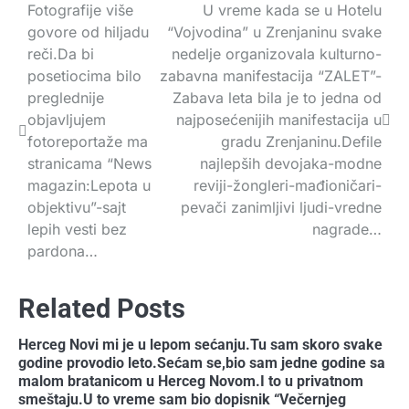
Fotografije više
U vreme kada se u Hotelu
Navigacija
govore od hiljadu
“Vojvodina” u Zrenjaninu svake
članaka
reči.Da bi
nedelje organizovala kulturno-
posetiocima bilo
zabavna manifestacija “ZALET”-
preglednije
Zabava leta bila je to jedna od
objavljujem
najposećenijih manifestacija u
fotoreportaže ma
gradu Zrenjaninu.Defile
stranicama “News
najlepših devojaka-modne
magazin:Lepota u
reviji-žongleri-mađioničari-
objektivu”-sajt
pevači zanimljivi ljudi-vredne
lepih vesti bez
nagrade…
pardona…
Related Posts
Herceg Novi mi je u lepom sećanju.Tu sam skoro svake
godine provodio leto.Sećam se,bio sam jedne godine sa
malom bratanicom u Herceg Novom.I to u privatnom
smeštaju.U to vreme sam bio dopisnik “Večernjeg