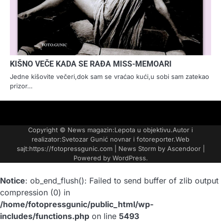
KIŠNO VEČE KADA SE RAĐA MISS-MEMOARI
Jedne kišovite večeri,dok sam se vraćao kući,u sobi sam zatekao
prizor…
FOTO-
KONTAKT
MARKETING-
TAXI
O
PORTFOLIO
VESTI
REKLAME
NAMA
Copyright © News magazin:Lepota u objektivu.Autor i
realizator:Svetozar Gunić novnar i fotoreporter.Web
sajt:https://fotopressgunic.com | News Storm by
Ascendoor
|
Powered by
WordPress
.
Notice
: ob_end_flush(): Failed to send buffer of zlib output
compression (0) in
/home/fotopressgunic/public_html/wp-
includes/functions.php
on line
5493