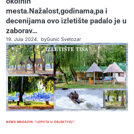
okolnih
mesta.Nažalost,godinama,pa i
decenijama ovo izletište padalo je u
zaborav…
19. Jula 2024.
by
Gunić Svetozar
NEWS MAGAZIN: "LEPOTA U OBJEKTIVU"