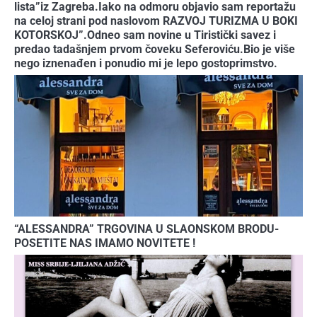
lista”iz Zagreba.Iako na odmoru objavio sam reportažu
na celoj strani pod naslovom RAZVOJ TURIZMA U BOKI
KOTORSKOJ”.Odneo sam novine u Tiristički savez i
predao tadašnjem prvom čoveku Seferoviću.Bio je više
nego iznenađen i ponudio mi je lepo gostoprimstvo.
“ALESSANDRA” TRGOVINA U SLAONSKOM BRODU-
POSETITE NAS IMAMO NOVITETE !