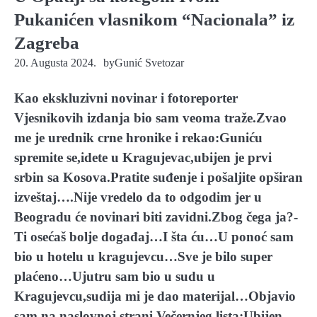
Pukanićen vlasnikom “Nacionala” iz
Zagreba
20. Augusta 2024.
by
Gunić Svetozar
Kao ekskluzivni novinar i fotoreporter
Vjesnikovih izdanja bio sam veoma traže.Zvao
me je urednik crne hronike i rekao:Guniću
spremite se,idete u Kragujevac,ubijen je prvi
srbin sa Kosova.Pratite suđenje i pošaljite opširan
izveštaj….Nije vredelo da to odgodim jer u
Beogradu će novinari biti zavidni.Zbog čega ja?-
Ti osećaš bolje događaj…I šta ću…U ponoć sam
bio u hotelu u kragujevcu…Sve je bilo super
plaćeno…Ujutru sam bio u sudu u
Kragujevcu,sudija mi je dao materijal…Objavio
sam na naslovnoj strani Večernjeg lista:Ubijen