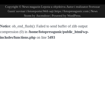
FOTO-
KONTAKT
MARKETING-
TAXI
O
PORTFOLIO
VESTI
REKLAME
NAMA
Copyright © News magazin:Lepota u objektivu.Autor i realizator:Svetozar
Gunić novnar i fotoreporter.Web sajt:https://fotopressgunic.com | News
Storm by
Ascendoor
| Powered by
WordPress
.
Notice
: ob_end_flush(): Failed to send buffer of zlib output
compression (0) in
/home/fotopressgunic/public_html/wp-
includes/functions.php
on line
5493