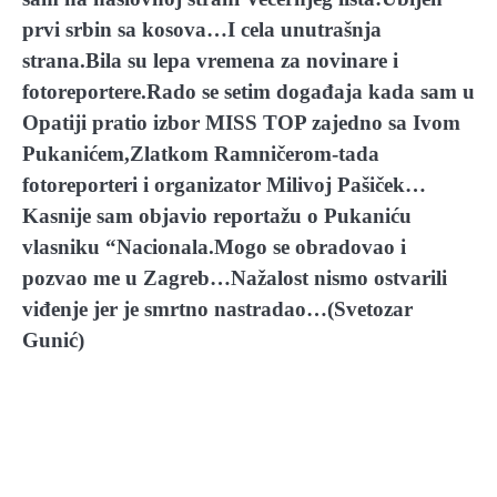
prvi srbin sa kosova…I cela unutrašnja
strana.Bila su lepa vremena za novinare i
fotoreportere.Rado se setim događaja kada sam u
Opatiji pratio izbor MISS TOP zajedno sa Ivom
Pukanićem,Zlatkom Ramničerom-tada
fotoreporteri i organizator Milivoj Pašiček…
Kasnije sam objavio reportažu o Pukaniću
vlasniku “Nacionala.Mogo se obradovao i
pozvao me u Zagreb…Nažalost nismo ostvarili
viđenje jer je smrtno nastradao…(Svetozar
Gunić)