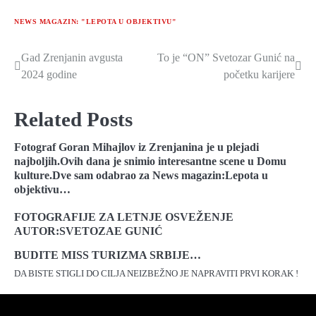
NEWS MAGAZIN: "LEPOTA U OBJEKTIVU"
Gad Zrenjanin avgusta
To je “ON” Svetozar Gunić na
Navigacija
2024 godine
početku karijere
članaka
Related Posts
Fotograf Goran Mihajlov iz Zrenjanina je u plejadi
najboljih.Ovih dana je snimio interesantne scene u Domu
kulture.Dve sam odabrao za News magazin:Lepota u
objektivu…
FOTOGRAFIJE ZA LETNJE OSVEŽENJE
AUTOR:SVETOZAE GUNIĆ
BUDITE MISS TURIZMA SRBIJE…
DA BISTE STIGLI DO CILJA NEIZBEŽNO JE NAPRAVITI PRVI KORAK !