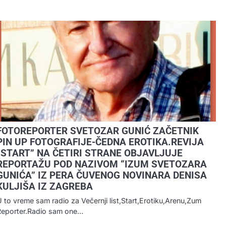
FOTOREPORTER SVETOZAR GUNIĆ ZAČETNIK
PIN UP FOTOGRAFIJE-ČEDNA EROTIKA.REVIJA
“START” NA ČETIRI STRANE OBJAVLJUJE
REPORTAŽU POD NAZIVOM “IZUM SVETOZARA
GUNIĆA” IZ PERA ČUVENOG NOVINARA DENISA
KULJIŠA IZ ZAGREBA
 to vreme sam radio za Večernji list,Start,Erotiku,Arenu,Zum
Reporter.Radio sam one…