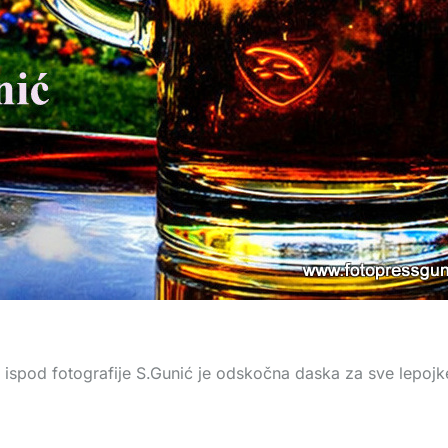
 ispod fotografije S.Gunić je odskočna daska za sve lepojke