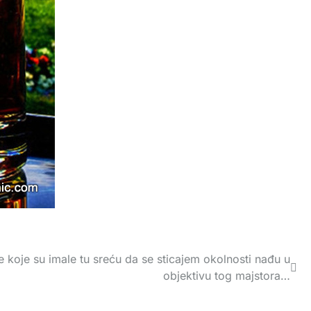
 koje su imale tu sreću da se sticajem okolnosti nađu u
objektivu tog majstora…