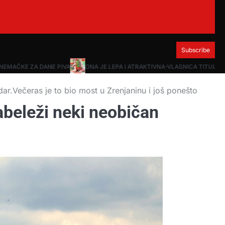
Subscribe
EMAČKE ZA DANE PIVA
ONA JE LEPA I ATRAKTIVNA-VLASNICA TITULE MI
r.Večeras je to bio most u Zrenjaninu i još ponešto
abeleži neki neobičan