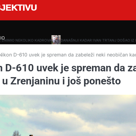
JEKTIVU
IO
SNIMIO NEKOLIKO KADROVA
DANAŠNJI KADAR:IVAN TRTANJ DOŠAO IZ N
 Nikon D-610 uvek je spreman da zabeleži neki neobičan kada
n D-610 uvek je spreman da z
 u Zrenjaninu i još ponešto