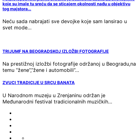
koje su imale tu sreću da se sticajem okolnosti nađu u objektivu
tog majstora…
Neću sada nabrajati sve devojke koje sam lansirao u
svet mode…
TRIJUMF NA BEOGRADSKOJ IZLOŽBI FOTOGRAFIJE
Na prestižnoj izložbi fotografije održanoj u Beogradu,na
temu “žene”,”žene i automobili”…
ZVUCI TRADICIJE U SRCU BANATA
U Narodnom muzeju u Zrenjaninu održan je
Međunarodni festival tradicionalnih muzičkih…
FOTO-
VESTI
KONTAKT
MARKETING-
REKLAME
TAXI
O
PORTFOLIO