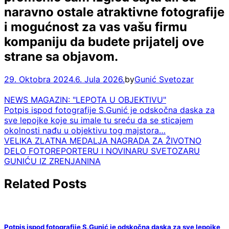
naravno ostale atraktivne fotografije
i mogućnost za vas vašu firmu
kompaniju da budete prijatelj ove
strane sa objavom.
29. Oktobra 2024.
6. Jula 2026.
by
Gunić Svetozar
NEWS MAGAZIN: "LEPOTA U OBJEKTIVU"
Navigacija
Potpis ispod fotografije S.Gunić je odskočna daska za
sve lepojke koje su imale tu sreću da se sticajem
članaka
okolnosti nađu u objektivu tog majstora…
VELIKA ZLATNA MEDALJA NAGRADA ZA ŽIVOTNO
DELO FOTOREPORTERU I NOVINARU SVETOZARU
GUNIĆU IZ ZRENJANINA
Related Posts
Potpis ispod fotografije S.Gunić je odskočna daska za sve lepojke