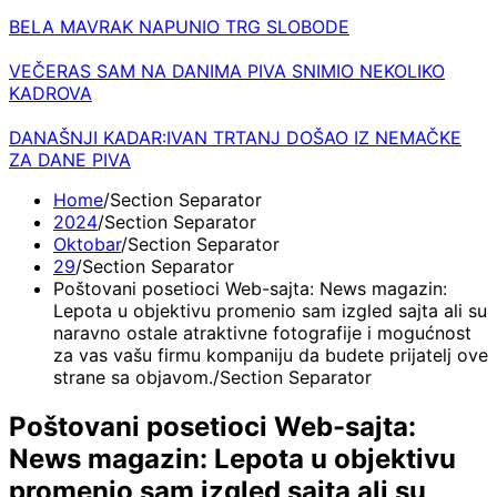
BELA MAVRAK NAPUNIO TRG SLOBODE
VEČERAS SAM NA DANIMA PIVA SNIMIO NEKOLIKO
KADROVA
DANAŠNJI KADAR:IVAN TRTANJ DOŠAO IZ NEMAČKE
ZA DANE PIVA
Home
2024
Oktobar
29
Poštovani posetioci Web-sajta: News magazin:
Lepota u objektivu promenio sam izgled sajta ali su
naravno ostale atraktivne fotografije i mogućnost
za vas vašu firmu kompaniju da budete prijatelj ove
strane sa objavom.
Poštovani posetioci Web-sajta:
News magazin: Lepota u objektivu
promenio sam izgled sajta ali su