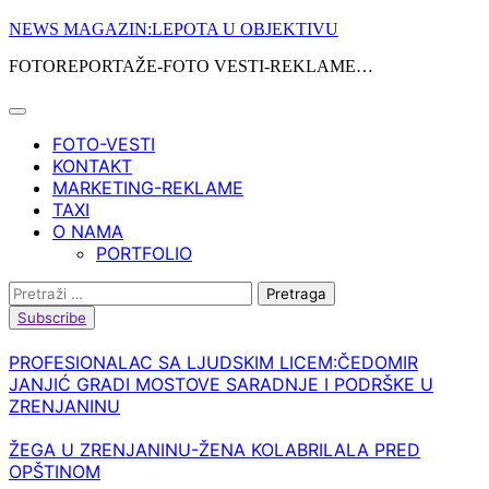
Skip
NEWS MAGAZIN:LEPOTA U OBJEKTIVU
to
FOTOREPORTAŽE-FOTO VESTI-REKLAME…
content
FOTO-VESTI
KONTAKT
MARKETING-REKLAME
TAXI
O NAMA
PORTFOLIO
Pretraga:
Subscribe
PROFESIONALAC SA LJUDSKIM LICEM:ČEDOMIR
JANJIĆ GRADI MOSTOVE SARADNJE I PODRŠKE U
ZRENJANINU
ŽEGA U ZRENJANINU-ŽENA KOLABRILALA PRED
OPŠTINOM