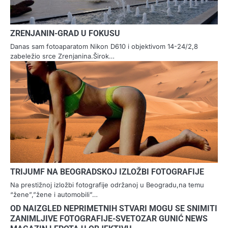
ZRENJANIN-GRAD U FOKUSU
Danas sam fotoaparatom Nikon D610 i objektivom 14-24/2,8
zabeležio srce Zrenjanina.Širok…
TRIJUMF NA BEOGRADSKOJ IZLOŽBI FOTOGRAFIJE
Na prestižnoj izložbi fotografije održanoj u Beogradu,na temu
“žene”,”žene i automobili”…
OD NAIZGLED NEPRIMETNIH STVARI MOGU SE SNIMITI
ZANIMLJIVE FOTOGRAFIJE-SVETOZAR GUNIĆ NEWS