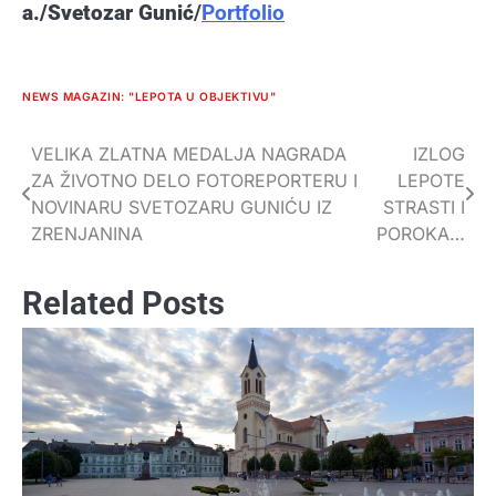
a./Svetozar Gunić
/
Portfolio
NEWS MAGAZIN: "LEPOTA U OBJEKTIVU"
VELIKA ZLATNA MEDALJA NAGRADA
IZLOG
Navigacija
ZA ŽIVOTNO DELO FOTOREPORTERU I
LEPOTE
članaka
NOVINARU SVETOZARU GUNIĆU IZ
STRASTI I
ZRENJANINA
POROKA…
Related Posts