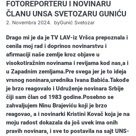
FOTOREPORTERU I NOVINARU
ČLANU UNSA SVETOZARU GUNIĆU
2. Novembra 2024.
by
Gunić Svetozar
Drago mi je da je TV LAV-iz Vršca prepoznala i
cenila moj rad i doprinos novinarstvu i
afirmaciji naše zemlje kroz objave u
visokotiražnim novinama i revijama kod nas,a i
u Zapadnim zemljama.Pre svega jer je to ideja
vrsnog noninara,urednika Ivana Babića.Takođe
je brzo reagovalo i Udruženje novinara Srbije
čiji sam član od 1983 godine.Posebno se
zahvaljujem Ninu Brajeviću koji je brzo
reagovao, a i novinarki Kristini Kovač koja je na
moju radost dokazala da još uvek ima onih
pravih novinara, i sve to postavila na sajt UNS-