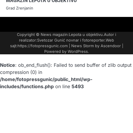
MAGAZIN LEPOTA U OBJEKTIVU
Grad Zrenjanin
FOTO-
KONTAKT
MARKETING-
TAXI
O
PORTFOLIO
VESTI
REKLAME
NAMA
Copyright © News magazin:Lepota u objektivu.Autor i
realizator:Svetozar Gunić novnar i fotoreporter.Web
sajt:https://fotopressgunic.com | News Storm by
Ascendoor
|
Powered by
WordPress
.
Notice
: ob_end_flush(): Failed to send buffer of zlib output
compression (0) in
/home/fotopressgunic/public_html/wp-
includes/functions.php
on line
5493