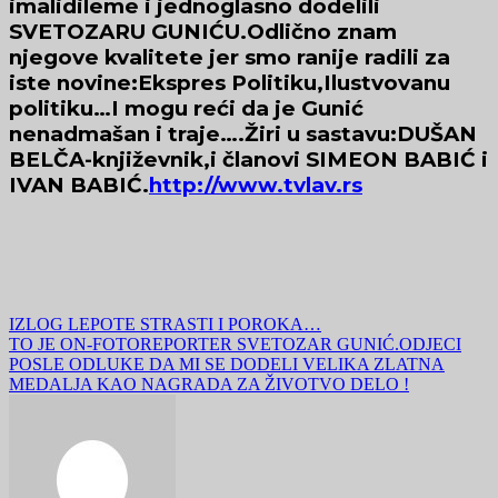
imalidileme i jednoglasno dodelili
SVETOZARU GUNIĆU.Odlično znam
njegove kvalitete jer smo ranije radili za
iste novine:Ekspres Politiku,Ilustvovanu
politiku…I mogu reći da je Gunić
nenadmašan i traje….Žiri u sastavu:DUŠAN
BELČA-književnik,i članovi SIMEON BABIĆ i
IVAN BABIĆ
.
http://www.tvlav.rs
Navigacija
IZLOG LEPOTE STRASTI I POROKA…
TO JE ON-FOTOREPORTER SVETOZAR GUNIĆ.ODJECI
članaka
POSLE ODLUKE DA MI SE DODELI VELIKA ZLATNA
MEDALJA KAO NAGRADA ZA ŽIVOTVO DELO !