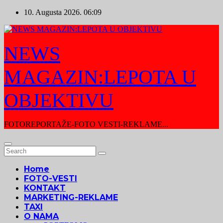
Skip
10. Augusta 2026.
06:09
to
content
NEWS
MAGAZIN:LEPOTA U
OBJEKTIVU
FOTOREPORTAŽE-FOTO VESTI-REKLAME...
Home
FOTO-VESTI
KONTAKT
MARKETING-REKLAME
TAXI
O NAMA