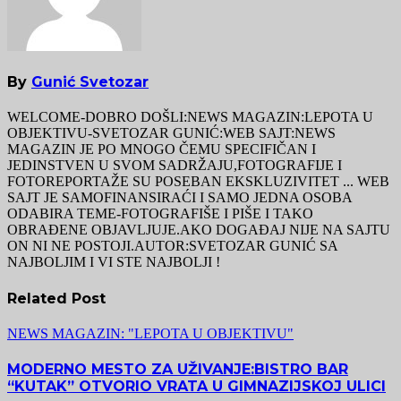
By
Gunić Svetozar
WELCOME-DOBRO DOŠLI:NEWS MAGAZIN:LEPOTA U
OBJEKTIVU-SVETOZAR GUNIĆ:WEB SAJT:NEWS
MAGAZIN JE PO MNOGO ČEMU SPECIFIČAN I
JEDINSTVEN U SVOM SADRŽAJU,FOTOGRAFIJE I
FOTOREPORTAŽE SU POSEBAN EKSKLUZIVITET ... WEB
SAJT JE SAMOFINANSIRAĆI I SAMO JEDNA OSOBA
ODABIRA TEME-FOTOGRAFIŠE I PIŠE I TAKO
OBRAĐENE OBJAVLJUJE.AKO DOGAĐAJ NIJE NA SAJTU
ON NI NE POSTOJI.AUTOR:SVETOZAR GUNIĆ SA
NAJBOLJIM I VI STE NAJBOLJI !
Related Post
NEWS MAGAZIN: "LEPOTA U OBJEKTIVU"
MODERNO MESTO ZA UŽIVANJE:BISTRO BAR
“KUTAK” OTVORIO VRATA U GIMNAZIJSKOJ ULICI