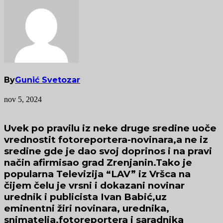
By
Gunić Svetozar
nov 5, 2024
Uvek po pravilu iz neke druge sredine uoče
vrednostit fotoreportera-novinara,a ne iz
sredine gde je dao svoj doprinos i na pravi
način afirmisao grad Zrenjanin.Tako je
popularna Televizija “LAV” iz Vršca na
čijem čelu je vrsni i dokazani novinar
urednik i publicista Ivan Babić,uz
eminentni žiri novinara, urednika,
snimatelja,fotoreportera i saradnika