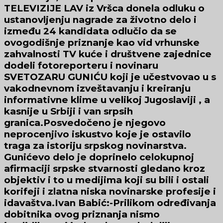
TELEVIZIJE LAV iz Vršca donela odluku o
ustanovljenju nagrade za životno delo i
između 24 kandidata odlučio da se
ovogodišnje priznanje kao vid vrhunske
zahvalnosti TV kuće i društvene zajednice
dodeli fotoreporteru i novinaru
SVETOZARU GUNIĆU koji je učestvovao u s
vakodnevnom izveštavanju i kreiranju
informativne klime u velikoj Jugoslaviji , a
kasnije u Srbiji i van srpsih
granica.Posvedočeno je njegovo
neprocenjivo iskustvo koje je ostavilo
traga za istoriju srpskog novinarstva.
Gunićevo delo je doprinelo celokupnoj
afirmaciji srpske stvarnosti gledano kroz
objektiv i to u medijima koji su bili i ostali
korifeji i zlatna niska novinarske profesije i
idavaštva.Ivan Babić:-Prilikom određivanja
dobitnika ovog priznanja nismo