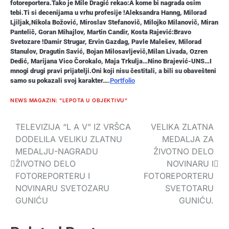
fotoreportera.Tako je Mile Dragić rekao:A kome bi nagrada osim
tebi.Ti si decenijama u vrhu profesije !Aleksandra Hanng, Milorad
Ljiljak,Nikola Božović, Miroslav Stefanovič, Milojko Milanovič, Miran
Pantelič, Goran Mihajlov, Martin Candir, Kosta Rajević:Bravo
Svetozare !Damir Strugar, Ervin Gazdag, Pavle Malešev, Milorad
Stanulov, Dragutin Savić, Bojan Milosavljevič,Milan Livada, Ozren
Dedić, Marijana Vico Čorokalo, Maja Trkulja…Nino Brajević-UNS…I
mnogi drugi pravi prijatelji.Oni koji nisu čestitali, a bili su obavešteni
samo su pokazali svoj karakter….
Portfolio
NEWS MAGAZIN: "LEPOTA U OBJEKTIVU"
TELEVIZIJA “L A V” IZ VRŠCA
VELIKA ZLATNA
Navigacija
DODELILA VELIKU ZLATNU
MEDALJA ZA
članaka
MEDALJU-NAGRADU
ŽIVOTNO DELO
ŽIVOTNO DELO
NOVINARU I
FOTOREPORTERU I
FOTOREPORTERU
NOVINARU SVETOZARU
SVETOTARU
GUNIĆU
GUNIĆU.