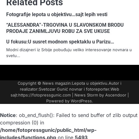
Related Posts
Fotografije lepota u objektivu…sajt lepih vesti
“ALESSANDRA”-TRGOVINA U SLAVONSKOM BRODU
PRODAJE ZANIMLJUVU ROBU ZA SVE UKUSE
U fokusu:U susret modnom spektaklu u Parizu…
Modni dizajneri iz Srbije pobuđuju veliko interesovanje novnara u
svetu…
FOTO-
KONTAKT
MARKETING-
TAXI
O
PORTFOLIO
VESTI
REKLAME
NAMA
Copyright © News magazin:Lepota u objektivu.Autor i
realizator:Svetozar Gunić novnar i fotoreporter.Web
sajt:https://fotopressgunic.com | News Storm by
Ascendoor
|
Powered by
WordPress
.
Notice
: ob_end_flush(): Failed to send buffer of zlib output
compression (0) in
/home/fotopressgunic/public_html/wp-
includes/functions.php
on line
5493