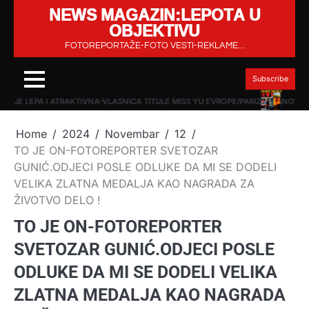
NEWS MAGAZIN:LEPOTA U
Skip
OBJEKTIVU
to
content
FOTOREPORTAŽE-FOTO VESTI-REKLAME…
Subscribe
NA JE LEPA I ATRAKTIVNA-VLASNICA TITULE MISS YU EVROPE/PARIZ
NOVINA
Home
2024
Novembar
12
TO JE ON-FOTOREPORTER SVETOZAR
GUNIĆ.ODJECI POSLE ODLUKE DA MI SE DODELI
VELIKA ZLATNA MEDALJA KAO NAGRADA ZA
ŽIVOTVO DELO !
TO JE ON-FOTOREPORTER
SVETOZAR GUNIĆ.ODJECI POSLE
ODLUKE DA MI SE DODELI VELIKA
ZLATNA MEDALJA KAO NAGRADA