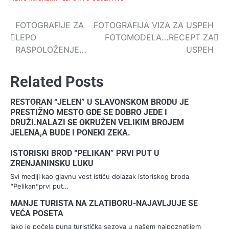
FOTOGRAFIJE ZA
FOTOGRAFIJA VIZA ZA USPEH
Navigacija
LEPO
FOTOMODELA…RECEPT ZA
članaka
RASPOLOŽENJE…
USPEH
Related Posts
RESTORAN “JELEN” U SLAVONSKOM BRODU JE
PRESTIŽNO MESTO GDE SE DOBRO JEDE I
DRUŽI.NALAZI SE OKRUŽEN VELIKIM BROJEM
JELENA,A BUDE I PONEKI ZEKA.
ISTORISKI BROD “PELIKAN” PRVI PUT U
ZRENJANINSKU LUKU
Svi mediji kao glavnu vest ističu dolazak istoriskog broda
“Pelikan”prvi put…
MANJE TURISTA NA ZLATIBORU-NAJAVLJUJE SE
VEĆA POSETA
Iako je počela puna turistička sezova u našem najpoznatijem