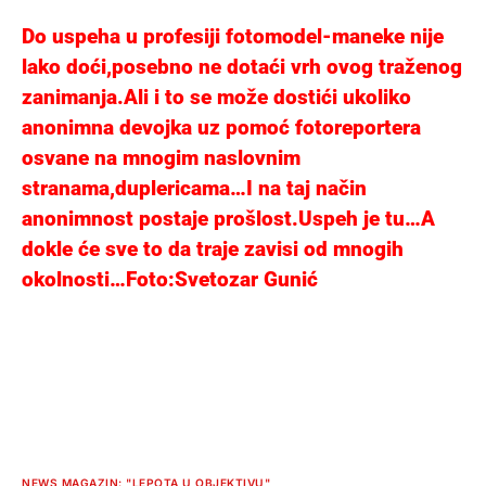
Do uspeha u profesiji fotomodel-maneke nije
lako doći,posebno ne dotaći vrh ovog traženog
zanimanja.Ali i to se može dostići ukoliko
anonimna devojka uz pomoć fotoreportera
osvane na mnogim naslovnim
stranama,duplericama…I na taj način
anonimnost postaje prošlost.Uspeh je tu…A
dokle će sve to da traje zavisi od mnogih
okolnosti…Foto:Svetozar Gunić
NEWS MAGAZIN: "LEPOTA U OBJEKTIVU"