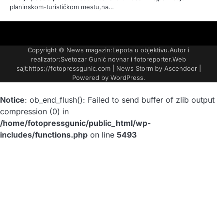
planinskom-turističkom mestu,na…
FOTO-
KONTAKT
MARKETING-
TAXI
O
PORTFOLIO
VESTI
REKLAME
NAMA
Copyright © News magazin:Lepota u objektivu.Autor i
realizator:Svetozar Gunić novnar i fotoreporter.Web
sajt:https://fotopressgunic.com | News Storm by
Ascendoor
|
Powered by
WordPress
.
Notice
: ob_end_flush(): Failed to send buffer of zlib output
compression (0) in
/home/fotopressgunic/public_html/wp-
includes/functions.php
on line
5493