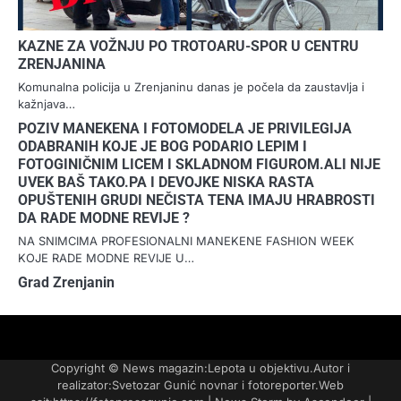
KAZNE ZA VOŽNJU PO TROTOARU-SPOR U CENTRU
ZRENJANINA
Komunalna policija u Zrenjaninu danas je počela da zaustavlja i
kažnjava…
POZIV MANEKENA I FOTOMODELA JE PRIVILEGIJA
ODABRANIH KOJE JE BOG PODARIO LEPIM I
FOTOGINIČNIM LICEM I SKLADNOM FIGUROM.ALI NIJE
UVEK BAŠ TAKO.PA I DEVOJKE NISKA RASTA
OPUŠTENIH GRUDI NEČISTA TENA IMAJU HRABROSTI
DA RADE MODNE REVIJE ?
NA SNIMCIMA PROFESIONALNI MANEKENE FASHION WEEK
KOJE RADE MODNE REVIJE U…
Grad Zrenjanin
FOTO-
KONTAKT
MARKETING-
TAXI
O
PORTFOLIO
VESTI
REKLAME
NAMA
Copyright © News magazin:Lepota u objektivu.Autor i
realizator:Svetozar Gunić novnar i fotoreporter.Web