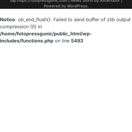
sajt:https://fotopressgunic.com | News Storm by
Ascendoor
|
Powered by
WordPress
.
Notice
: ob_end_flush(): Failed to send buffer of zlib output
compression (0) in
/home/fotopressgunic/public_html/wp-
includes/functions.php
on line
5493