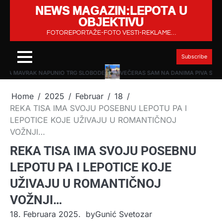
NEWS MAGAZIN:LEPOTA U
Skip
OBJEKTIVU
to
content
FOTOREPORTAŽE-FOTO VESTI-REKLAME…
Subscribe
BELA MAVRAK NAPUNIO TRG SLOBODE
VEČERAS SAM NA DANIMA PIVA SNI
Home
2025
Februar
18
REKA TISA IMA SVOJU POSEBNU LEPOTU PA I
LEPOTICE KOJE UŽIVAJU U ROMANTIČNOJ
VOŽNJI…
REKA TISA IMA SVOJU POSEBNU
LEPOTU PA I LEPOTICE KOJE
UŽIVAJU U ROMANTIČNOJ
VOŽNJI…
18. Februara 2025.
by
Gunić Svetozar