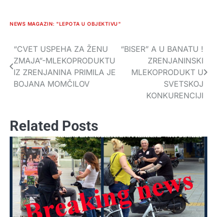
NEWS MAGAZIN: "LEPOTA U OBJEKTIVU"
“CVET USPEHA ZA ŽENU
“BISER” A U BANATU !
Navigacija
ZMAJA”-MLEKOPRODUKTU
ZRENJANINSKI
članaka
IZ ZRENJANINA PRIMILA JE
MLEKOPRODUKT U
BOJANA MOMČILOV
SVETSKOJ
KONKURENCIJI
Related Posts