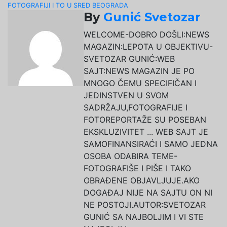
članaka
FOTOGRAFIJI I TO U SRED BEOGRADA
By
Gunić Svetozar
WELCOME-DOBRO DOŠLI:NEWS
MAGAZIN:LEPOTA U OBJEKTIVU-
SVETOZAR GUNIĆ:WEB
SAJT:NEWS MAGAZIN JE PO
MNOGO ČEMU SPECIFIČAN I
JEDINSTVEN U SVOM
SADRŽAJU,FOTOGRAFIJE I
FOTOREPORTAŽE SU POSEBAN
EKSKLUZIVITET ... WEB SAJT JE
SAMOFINANSIRAĆI I SAMO JEDNA
OSOBA ODABIRA TEME-
FOTOGRAFIŠE I PIŠE I TAKO
OBRAĐENE OBJAVLJUJE.AKO
DOGAĐAJ NIJE NA SAJTU ON NI
NE POSTOJI.AUTOR:SVETOZAR
GUNIĆ SA NAJBOLJIM I VI STE