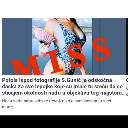
Potpis ispod fotografije S.Gunić je odskočna
daska za sve lepojke koje su imale tu sreću da se
G
sticajem okolnosti nađu u objektivu tog majstora…
o
Neću sada nabrajati sve devojke koje sam lansirao u svet
mode…
FOTO-
KONTAKT
MARKETING-
TAXI
O
PORTFOLIO