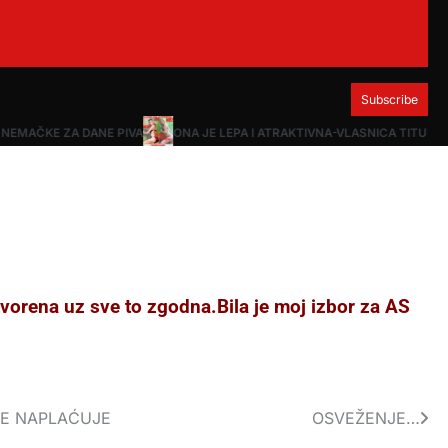
Subscribe
 NEMAČKE ZA DANE PIVA
ONA JE LEPA I ATRAKTIVNA-VLASNICA TITULE 
vorena uz sve to zgodna.Bila je moj izbor za AS
SE NAPLAĆUJE
OSVEŽENJE…