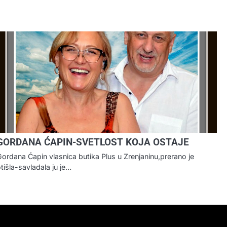
GORDANA ĆAPIN-SVETLOST KOJA OSTAJE
ordana Ćapin vlasnica butika Plus u Zrenjaninu,prerano je
tišla-savladala ju je…