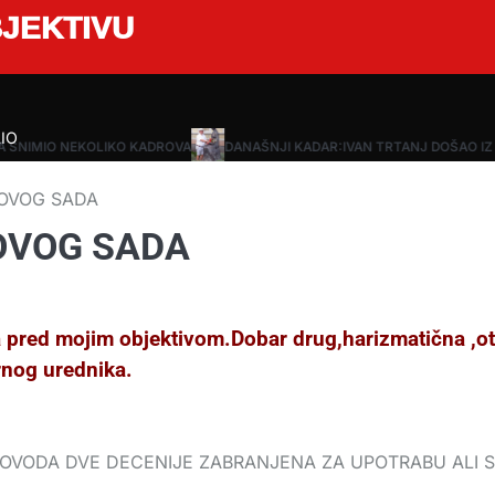
JEKTIVU
IO
A SNIMIO NEKOLIKO KADROVA
DANAŠNJI KADAR:IVAN TRTANJ DOŠAO IZ
NOVOG SADA
OVOG SADA
 pred mojim objektivom.Dobar drug,harizmatična ,ot
rnog urednika.
ODOVODA DVE DECENIJE ZABRANJENA ZA UPOTRABU ALI 