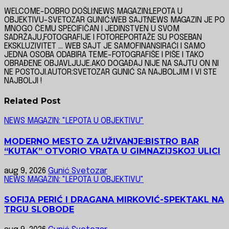
WELCOME-DOBRO DOŠLI:NEWS MAGAZIN:LEPOTA U
OBJEKTIVU-SVETOZAR GUNIĆ:WEB SAJT:NEWS MAGAZIN JE PO
MNOGO ČEMU SPECIFIČAN I JEDINSTVEN U SVOM
SADRŽAJU,FOTOGRAFIJE I FOTOREPORTAŽE SU POSEBAN
EKSKLUZIVITET ... WEB SAJT JE SAMOFINANSIRAĆI I SAMO
JEDNA OSOBA ODABIRA TEME-FOTOGRAFIŠE I PIŠE I TAKO
OBRAĐENE OBJAVLJUJE.AKO DOGAĐAJ NIJE NA SAJTU ON NI
NE POSTOJI.AUTOR:SVETOZAR GUNIĆ SA NAJBOLJIM I VI STE
NAJBOLJI !
Related Post
NEWS MAGAZIN: "LEPOTA U OBJEKTIVU"
MODERNO MESTO ZA UŽIVANJE:BISTRO BAR
“KUTAK” OTVORIO VRATA U GIMNAZIJSKOJ ULICI
aug 9, 2026
Gunić Svetozar
NEWS MAGAZIN: "LEPOTA U OBJEKTIVU"
SOFIJA PERIĆ I DRAGANA MIRKOVIĆ-SPEKTAKL NA
TRGU SLOBODE