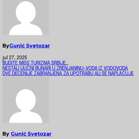
By
Gunić Svetozar
jul 27, 2025
Navigacija
BUDITE MISS TURIZMA SRBIJE…
NESTALI ULIČNI BUNARI U ZRENJANINU-VODA IZ VODOVODA
članaka
DVE DECENIJE ZABRANJENA ZA UPOTRABU ALI SE NAPLAĆUJE
By
Gunić Svetozar