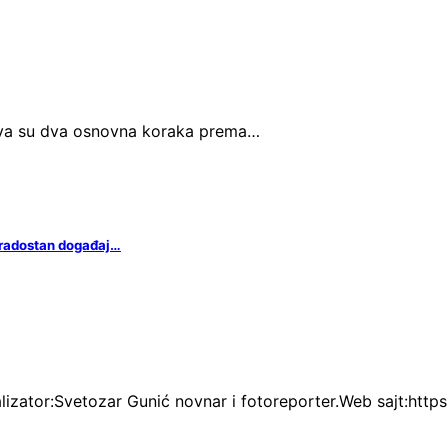
 prva su dva osnovna koraka prema…
 radostan događaj…
lizator:Svetozar Gunić novnar i fotoreporter.Web sajt:htt