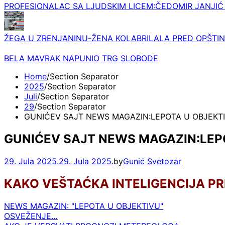
PROFESIONALAC SA LJUDSKIM LICEM:ČEDOMIR JANJIĆ
ŽEGA U ZRENJANINU-ŽENA KOLABRILALA PRED OPŠTI
BELA MAVRAK NAPUNIO TRG SLOBODE
Home
2025
Juli
29
GUNIĆEV SAJT NEWS MAGAZIN:LEPOTA U OBJEKT
GUNIĆEV SAJT NEWS MAGAZIN:LEP
29. Jula 2025.
29. Jula 2025.
by
Gunić Svetozar
KAKO VEŠTAĆKA INTELIGENCIJA P
NEWS MAGAZIN: "LEPOTA U OBJEKTIVU"
Navigacija
OSVEŽENJE…