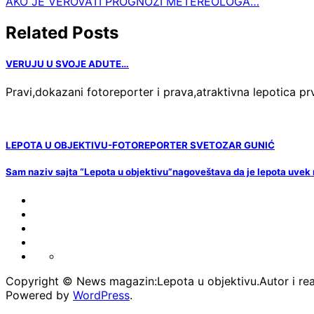
AKO JE VEROVATI PROGNOZI METEREOLOGA…
članaka
Related Posts
VERUJU U SVOJE ADUTE…
Pravi,dokazani fotoreporter i prava,atraktivna lepotica
LEPOTA U OBJEKTIVU-FOTOREPORTER SVETOZAR GUNIĆ
Sam naziv sajta “Lepota u objektivu”nagoveštava da je lepota uvek
FOTO-
VESTI
KONTAKT
MARKETING-
REKLAME
TAXI
O
PORTFOLIO
NAMA
Copyright © News magazin:Lepota u objektivu.Autor i rea
Powered by
WordPress
.