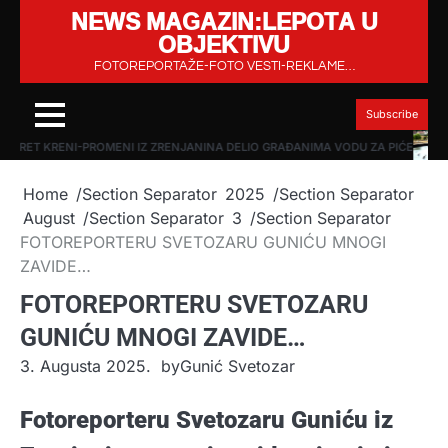
NEWS MAGAZIN:LEPOTA U
Skip
OBJEKTIVU
to
content
FOTOREPORTAŽE-FOTO VESTI-REKLAME…
Subscribe
OKRET KRENI-PROMENI IZ ZRENJANINA DELIO GRAĐANIMA VODU ZA PIĆE
L
Home
2025
August
3
FOTOREPORTERU SVETOZARU GUNIĆU MNOGI
ZAVIDE…
FOTOREPORTERU SVETOZARU
GUNIĆU MNOGI ZAVIDE…
3. Augusta 2025.
by
Gunić Svetozar
Fotoreporteru Svetozaru Guniću iz