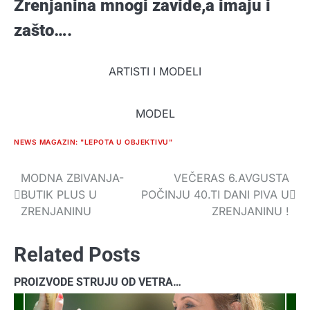
Zrenjanina mnogi zavide,a imaju i
zašto….
ARTISTI I MODELI
MODEL
NEWS MAGAZIN: "LEPOTA U OBJEKTIVU"
MODNA ZBIVANJA-
VEČERAS 6.AVGUSTA
Navigacija
BUTIK PLUS U
POČINJU 40.TI DANI PIVA U
članaka
ZRENJANINU
ZRENJANINU !
Related Posts
PROIZVODE STRUJU OD VETRA…