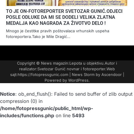
TO JE ON-FOTOREPORTER SVETOZAR GUNIĆ.ODJECI
POSLE ODLUKE DA MI SE DODELI VELIKA ZLATNA
MEDALJA KAO NAGRADA ZA ŽIVOTVO DELO !
Mnogo je čestitke pravih poštovalaca vrhunskih uspeha
fotoreportera.Tako je Mile Dragić…
FOTO-
KONTAKT
MARKETING-
TAXI
O
PORTFOLIO
VESTI
REKLAME
NAMA
Copyright © News magazin:Lepota u objektivu.Autor i
realizator:Svetozar Gunić novnar i fotoreporter.Web
sajt:https://fotopressgunic.com | News Storm by
Ascendoor
|
Powered by
WordPress
.
Notice
: ob_end_flush(): Failed to send buffer of zlib output
compression (0) in
/home/fotopressgunic/public_html/wp-
includes/functions.php
on line
5493