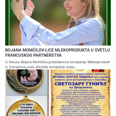
BOJANA MOMČILOV-LICE MLEKOPRODUKTA U SVETLU
FRANCUSKOG PARTNERSTVA
U fokusu Bojana Momčilov,predstavnica kompanije Mlekoprodukt
iz Zrenjanina,uvek afirmiše kompaniju kojoj…