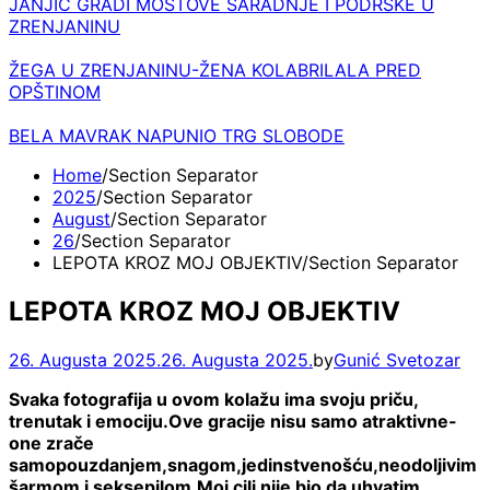
JANJIĆ GRADI MOSTOVE SARADNJE I PODRŠKE U
ZRENJANINU
ŽEGA U ZRENJANINU-ŽENA KOLABRILALA PRED
OPŠTINOM
BELA MAVRAK NAPUNIO TRG SLOBODE
Home
2025
August
26
LEPOTA KROZ MOJ OBJEKTIV
LEPOTA KROZ MOJ OBJEKTIV
26. Augusta 2025.
26. Augusta 2025.
by
Gunić Svetozar
Svaka fotografija u ovom kolažu ima svoju priču,
trenutak i emociju.Ove gracije nisu samo atraktivne-
one zrače
samopouzdanjem,snagom,jedinstvenošću,neodoljivim
šarmom i seksepilom.Moj cilj nije bio da uhvatim