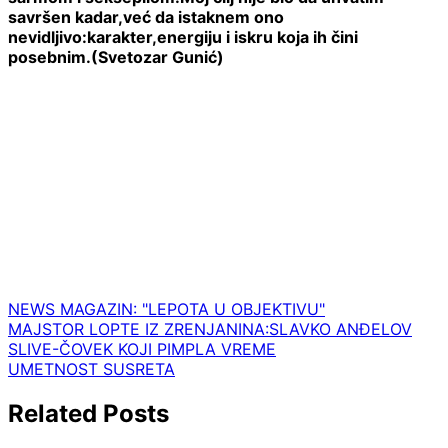
savršen kadar,već da istaknem ono
nevidljivo:karakter,energiju i iskru koja ih čini
posebnim.(Svetozar Gunić)
NEWS MAGAZIN: "LEPOTA U OBJEKTIVU"
Navigacija
MAJSTOR LOPTE IZ ZRENJANINA:SLAVKO ANĐELOV
SLIVE-ČOVEK KOJI PIMPLA VREME
članaka
UMETNOST SUSRETA
Related Posts