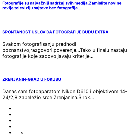
Fotografije su najvažniji sadržaj svih medija.Zamislite novine
revije televiziju sajtove bez fotografija…
SPONTANOST USLOV DA FOTOGRAFIJE BUDU EXTRA
Svakom fotografisanju predhodi
poznanstvo,razgovori,poverenje…Tako u finalu nastaju
fotografije koje zadovoljavaju kriterije…
ZRENJANIN-GRAD U FOKUSU
Danas sam fotoaparatom Nikon D610 i objektivom 14-
24/2,8 zabeležio srce Zrenjanina.Širok…
FOTO-
VESTI
KONTAKT
MARKETING-
REKLAME
TAXI
O
PORTFOLIO