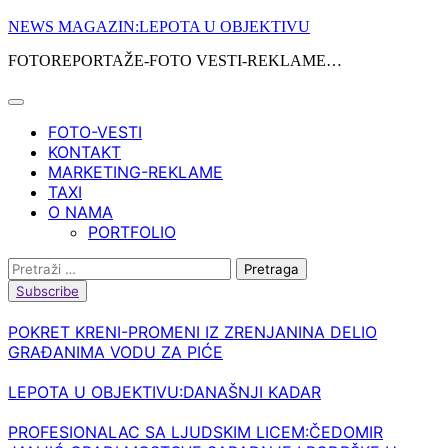
Skip
NEWS MAGAZIN:LEPOTA U OBJEKTIVU
to
FOTOREPORTAŽE-FOTO VESTI-REKLAME…
content
FOTO-VESTI
KONTAKT
MARKETING-REKLAME
TAXI
O NAMA
PORTFOLIO
Pretraga:
Subscribe
POKRET KRENI-PROMENI IZ ZRENJANINA DELIO
GRAĐANIMA VODU ZA PIĆE
LEPOTA U OBJEKTIVU:DANAŠNJI KADAR
PROFESIONALAC SA LJUDSKIM LICEM:ČEDOMIR