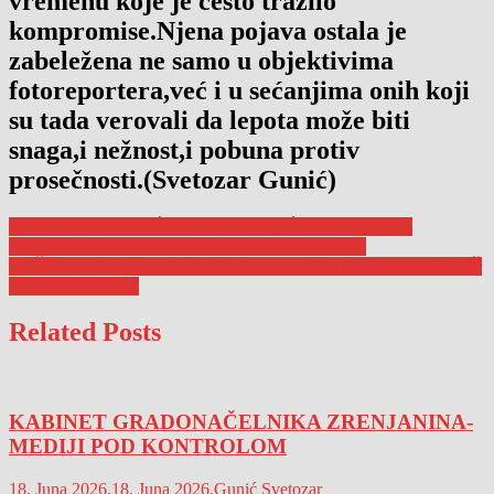
vremenu koje je često tražilo
kompromise.Njena pojava ostala je
zabeležena ne samo u objektivima
fotoreportera,već i u sećanjima onih koji
su tada verovali da lepota može biti
snaga,i nežnost,i pobuna protiv
prosečnosti.(Svetozar Gunić)
Navigacija
VUKOSAVA ĐAPIĆ ATANACKOVIĆ JE JEDNO OD
NAJBLISTAVIJIH IMENA SRPSKE ATLETIKE
članaka
VEČE PRIJATELJSTVA I RADOSTI U RESTORANU GRMEČ
U ZRENJANINU
Related Posts
KABINET GRADONAČELNIKA ZRENJANINA-
MEDIJI POD KONTROLOM
18. Juna 2026.
18. Juna 2026.
Gunić Svetozar