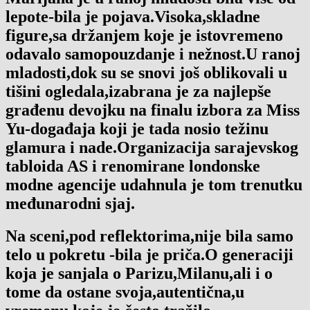
lepote-bila je pojava.Visoka,skladne
figure,sa držanjem koje je istovremeno
odavalo samopouzdanje i nežnost.U ranoj
mladosti,dok su se snovi još oblikovali u
tišini ogledala,izabrana je za najlepše
građenu devojku na finalu izbora za Miss
Yu-događaja koji je tada nosio težinu
glamura i nade.Organizacija sarajevskog
tabloida AS i renomirane londonske
modne agencije udahnula je tom trenutku
međunarodni sjaj.
Na sceni,pod reflektorima,nije bila samo
telo u pokretu -bila je priča.O generaciji
koja je sanjala o Parizu,Milanu,ali i o
tome da ostane svoja,autentična,u