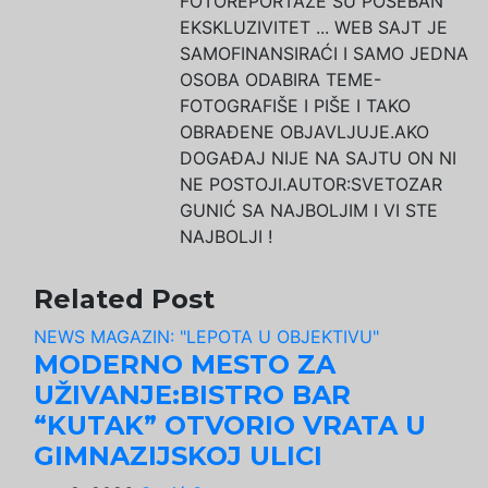
FOTOREPORTAŽE SU POSEBAN
EKSKLUZIVITET ... WEB SAJT JE
SAMOFINANSIRAĆI I SAMO JEDNA
OSOBA ODABIRA TEME-
FOTOGRAFIŠE I PIŠE I TAKO
OBRAĐENE OBJAVLJUJE.AKO
DOGAĐAJ NIJE NA SAJTU ON NI
NE POSTOJI.AUTOR:SVETOZAR
GUNIĆ SA NAJBOLJIM I VI STE
NAJBOLJI !
Related Post
NEWS MAGAZIN: "LEPOTA U OBJEKTIVU"
MODERNO MESTO ZA
UŽIVANJE:BISTRO BAR
“KUTAK” OTVORIO VRATA U
GIMNAZIJSKOJ ULICI