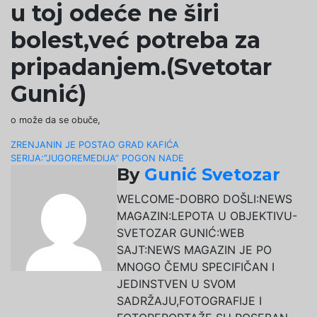
u toj odeće ne širi
bolest,već potreba za
pripadanjem.(Svetotar
Gunić)
o može da se obuče,
Navigacija
ZRENJANIN JE POSTAO GRAD KAFIĆA
SERIJA:”JUGOREMEDIJA” POGON NADE
članaka
By
Gunić Svetozar
WELCOME-DOBRO DOŠLI:NEWS
MAGAZIN:LEPOTA U OBJEKTIVU-
SVETOZAR GUNIĆ:WEB
SAJT:NEWS MAGAZIN JE PO
MNOGO ČEMU SPECIFIČAN I
JEDINSTVEN U SVOM
SADRŽAJU,FOTOGRAFIJE I