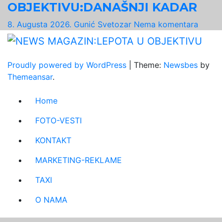
OBJEKTIVU:DANAŠNJI KADAR
8. Augusta 2026.
Gunić Svetozar
Nema komentara
Proudly powered by WordPress
|
Theme:
Newsbes
by
Themeansar
.
Home
FOTO-VESTI
KONTAKT
MARKETING-REKLAME
TAXI
O NAMA