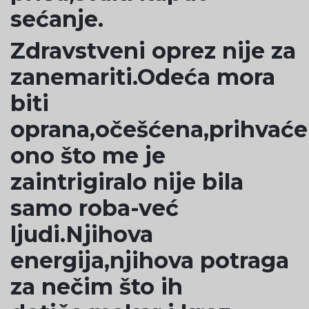
sećanje.
Zdravstveni oprez nije za
zanemariti.Odeća mora
biti
oprana,očešćena,prihvaće
ono što me je
zaintrigiralo nije bila
samo roba-već
ljudi.Njihova
energija,njihova potraga
za nečim što ih