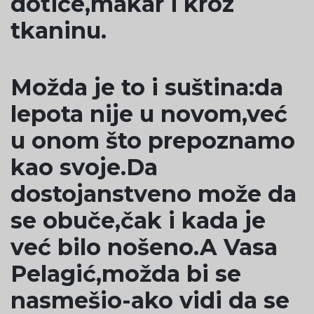
dotiče,makar i kroz
tkaninu.
Možda je to i suština:da
lepota nije u novom,već
u onom što prepoznamo
kao svoje.Da
dostojanstveno može da
se obuče,čak i kada je
već bilo nošeno.A Vasa
Pelagić,možda bi se
nasmešio-ako vidi da se