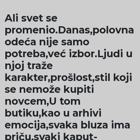
Ali svet se
promenio.Danas,polovna
odeća nije samo
potreba,već izbor.Ljudi u
njoj traže
karakter,prošlost,stil koji
se nemože kupiti
novcem,U tom
butiku,kao u arhivi
emocija,svaka bluza ima
priču,svaki kaput-