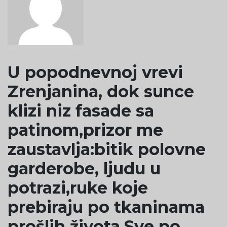
U popodnevnoj vrevi
Zrenjanina, dok sunce
klizi niz fasade sa
patinom,prizor me
zaustavlja:bitik polovne
garderobe, ljudu u
potrazi,ruke koje
prebiraju po tkaninama
prošlih života.Sve po