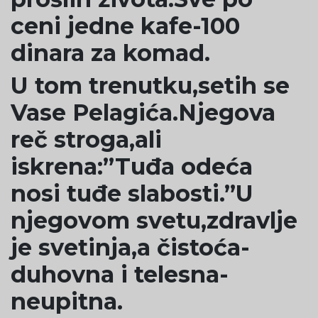
ceni jedne kafe-100
dinara za komad.
U tom trenutku,setih se
Vase Pelagića.Njegova
reč stroga,ali
iskrena:”Tuđa odeća
nosi tuđe slabosti.”U
njegovom svetu,zdravlje
je svetinja,a čistoća-
duhovna i telesna-
neupitna.