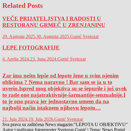
Related Posts
VEČE PRIJATELJSTVA I RADOSTI U
RESTORANU GRMEČ U ZRENJANINU
29. Augusta 2025.
30. Augusta 2025.
Gunić Svetozar
LEPE FOTOGRAFIJE
4. Aprila 2024.
23. Juna 2024.
Gunić Svetozar
Zar ima nešto lepše od lepote žene u svim njenim
oblicima ? Nema naravno ! Bar sam se ja u to
uverio.Ispred mog objektiva su se šepurile i još uvek
to rade one najatraktivnije-šarmantije-senzualnije.I
to je ono prava jer jednostavno umem da na
najbolji način istaknem njihovu lepotu…
21. Jula 2024.
19. Jula 2026.
Gunić Svetozar
Sva prava su zaštićena News magazin:"LEPOTA U OBJEKTIVU"
Autor i realizator fotoreporter Svetozar Gunić
|
Tema: News Portal