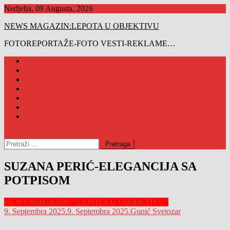
Preskočite
Nedjelja, 09 Augusta, 2026
na
NEWS MAGAZIN:LEPOTA U OBJEKTIVU
sadržaj
FOTOREPORTAŽE-FOTO VESTI-REKLAME…
Početna
O NAMA
PORTFOLIO
MARKETING-REKLAME
KONTAKT
FOTO-VESTI
TAXI
site mode button
Pretraga:
SUZANA PERIĆ-ELEGANCIJA SA
POTPISOM
NEWS MAGAZIN: "LEPOTA U OBJEKTIVU"
9. Septembra 2025.
9. Septembra 2025.
Gunić Svetozar