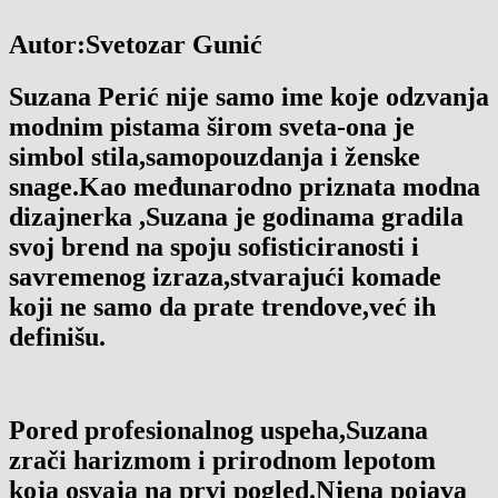
Autor:Svetozar Gunić
Suzana Perić nije samo ime koje odzvanja
modnim pistama širom sveta-ona je
simbol stila,samopouzdanja i ženske
snage.Kao međunarodno priznata modna
dizajnerka ,Suzana je godinama gradila
svoj brend na spoju sofisticiranosti i
savremenog izraza,stvarajući komade
koji ne samo da prate trendove,već ih
definišu.
Pored profesionalnog uspeha,Suzana
zrači harizmom i prirodnom lepotom
koja osvaja na prvi pogled.Njena pojava