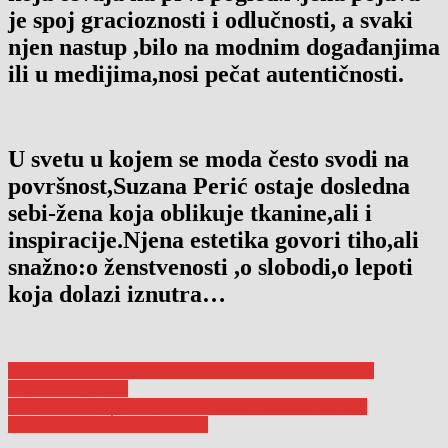
je spoj gracioznosti i odlučnosti, a svaki
njen nastup ,bilo na modnim događanjima
ili u medijima,nosi pečat autentičnosti.
U svetu u kojem se moda često svodi na
površnost,Suzana Perić ostaje dosledna
sebi-žena koja oblikuje tkanine,ali i
inspiracije.Njena estetika govori tiho,ali
snažno:o ženstvenosti ,o slobodi,o lepoti
koja dolazi iznutra…
Navigacija
ONE-GRACIJE RADO SU POZIRALE PRED MOJIM
OBJEKTIVOM…
članaka
SRPSKA LEPOTICA U ARAPSKOJ BAJCI-JELENA
JAKOVLJEVIĆ BIN DRAI…