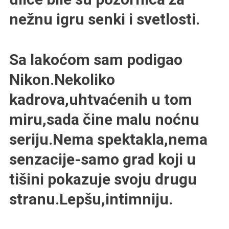
nežnu igru senki i svetlosti.
Sa lakoćom sam podigao
Nikon.Nekoliko
kadrova,uhtvaćenih u tom
miru,sada čine malu noćnu
seriju.Nema spektakla,nema
senzacije-samo grad koji u
tišini pokazuje svoju drugu
stranu.Lepšu,intimniju.