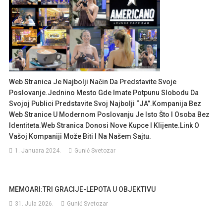
Web Stranica Je Najbolji Način Da Predstavite Svoje
Poslovanje.Jednino Mesto Gde Imate Potpunu Slobodu Da
Svojoj Publici Predstavite Svoj Najbolji “JA”.Kompanija Bez
Web Stranice U Modernom Poslovanju Je Isto Što I Osoba Bez
Identiteta.Web Stranica Donosi Nove Kupce I Klijente.Link O
Vašoj Kompaniji Može Biti I Na Našem Sajtu.
1. Januara 2024.
Gunić Svetozar
MEMOARI:TRI GRACIJE-LEPOTA U OBJEKTIVU
31. Jula 2026.
Gunić Svetozar