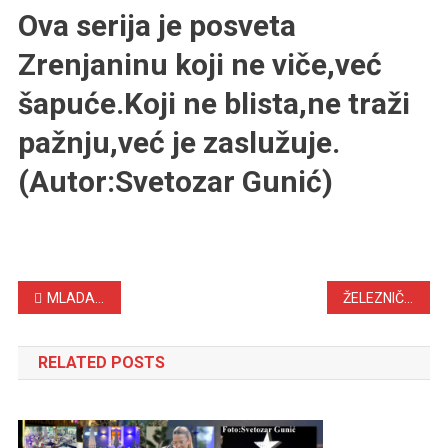
Ova serija je posveta
Zrenjaninu koji ne viče,već
šapuće.Koji ne blista,ne traži
pažnju,već je zaslužuje.
(Autor:Svetozar Gunić)
Navigacija
MLADA ROK GRUPA OSVEŽENJE U SIVILU GRADA ZRENJANINA
ŽELEZNIČKA STANICA U ZRENJANINU-SADA ! KADROVI PODSEĆAJU NA NEMAR
članaka
RELATED POSTS