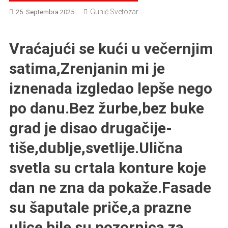
Gunić Svetozar
25. Septembra 2025.
Vraćajući se kući u večernjim
satima,Zrenjanin mi je
iznenada izgledao lepše nego
po danu.Bez žurbe,bez buke
grad je disao drugačije-
tiše,dublje,svetlije.Ulična
svetla su crtala konture koje
dan ne zna da pokaže.Fasade
su šaputale priče,a prazne
ulice bile su pozornica za