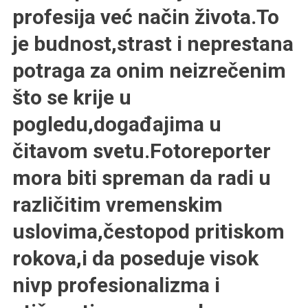
profesija već način života.To
je budnost,strast i neprestana
potraga za onim neizrečenim
što se krije u
pogledu,događajima u
čitavom svetu.Fotoreporter
mora biti spreman da radi u
različitim vremenskim
uslovima,čestopod pritiskom
rokova,i da poseduje visok
nivp profesionalizma i