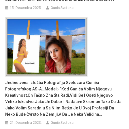
15. Decembra 2025.
Gunić Svetozar
Jedinstvena Izložba Fotografija Svetozara Gunića
Fotografskog AS-A…Model:-“Kod Gunića Volim Njegovu
Kreativnost,on Tačno Zna Šta Radi,vidi Se I Oseti Njegovo
Veliko Iskustvo.Jako Je Dobar I Nadasve Skroman Tako Da Ja
Jako Volim Saradnju Sa Njim.Retko Je U Ovoj Profesiji Da
Neko Bude Čvrsto Na Zemlji,a Da Je Neka Veličina…
21. Decembra 2023.
Gunić Svetozar