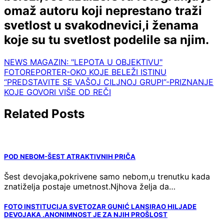
omaž autoru koji neprestano traži
svetlost u svakodnevici,i ženama
koje su tu svetlost podelile sa njim.
NEWS MAGAZIN: "LEPOTA U OBJEKTIVU"
Navigacija
FOTOREPORTER-OKO KOJE BELEŽI ISTINU
“PREDSTAVITE SE VAŠOJ CILJNOJ GRUPI”-PRIZNANJE
članaka
KOJE GOVORI VIŠE OD REČI
Related Posts
POD NEBOM-ŠEST ATRAKTIVNIH PRIČA
Šest devojaka,pokrivene samo nebom,u trenutku kada
znatiželja postaje umetnost.Njhova želja da…
FOTO INSTITUCIJA SVETOZAR GUNIĆ LANSIRAO HILJADE
DEVOJAKA .ANONIMNOST JE ZA NJIH PROŠLOST