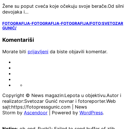
Žene su poput cveća koje očekuju svoje berače.Od silni
devojaka i…
FOTOGRAFIJA-FOTOGRAFIJA-FOTOGRAFIJA/FOTO:SVETOZAR
GUNIĆ/
Komentariši
Morate biti
prijavljeni
da biste objavili komentar.
FOTO-
VESTI
KONTAKT
MARKETING-
REKLAME
TAXI
O
PORTFOLIO
NAMA
Copyright © News magazin:Lepota u objektivu.Autor i
realizator:Svetozar Gunić novnar i fotoreporter.Web
sajt:https://fotopressgunic.com | News
Storm by
Ascendoor
| Powered by
WordPress
.
Notice
: ob_end_flush(): Failed to send buffer of zlib