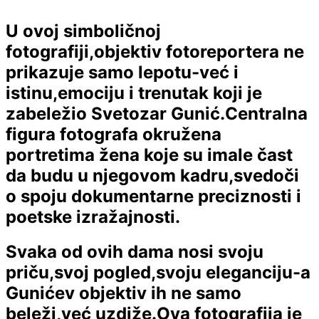
U ovoj simboličnoj
fotografiji,objektiv fotoreportera ne
prikazuje samo lepotu-već i
istinu,emociju i trenutak koji je
zabeležio Svetozar Gunić.Centralna
figura fotografa okružena
portretima žena koje su imale čast
da budu u njegovom kadru,svedoči
o spoju dokumentarne preciznosti i
poetske izražajnosti.
Svaka od ovih dama nosi svoju
priču,svoj pogled,svoju eleganciju-a
Gunićev objektiv ih ne samo
beleži,već uzdiže.Ova fotografija je