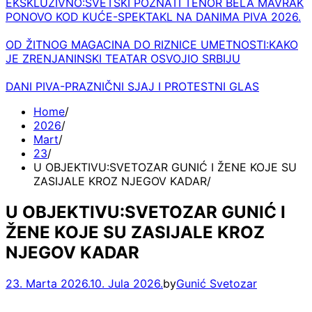
EKSKLUZIVNO:SVETSKI POZNATI TENOR BELA MAVRAK
PONOVO KOD KUĆE-SPEKTAKL NA DANIMA PIVA 2026.
OD ŽITNOG MAGACINA DO RIZNICE UMETNOSTI:KAKO
JE ZRENJANINSKI TEATAR OSVOJIO SRBIJU
DANI PIVA-PRAZNIČNI SJAJ I PROTESTNI GLAS
Home
2026
Mart
23
U OBJEKTIVU:SVETOZAR GUNIĆ I ŽENE KOJE SU
ZASIJALE KROZ NJEGOV KADAR
U OBJEKTIVU:SVETOZAR GUNIĆ I
ŽENE KOJE SU ZASIJALE KROZ
NJEGOV KADAR
23. Marta 2026.
10. Jula 2026.
by
Gunić Svetozar