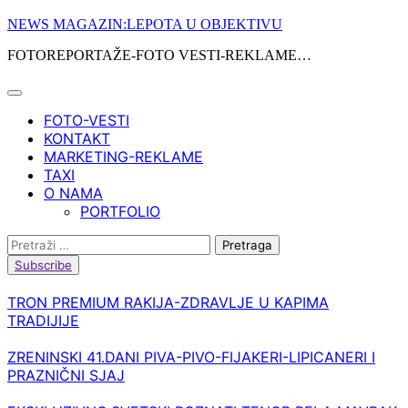
Skip
NEWS MAGAZIN:LEPOTA U OBJEKTIVU
to
FOTOREPORTAŽE-FOTO VESTI-REKLAME…
content
FOTO-VESTI
KONTAKT
MARKETING-REKLAME
TAXI
O NAMA
PORTFOLIO
Pretraga:
Subscribe
TRON PREMIUM RAKIJA-ZDRAVLJE U KAPIMA
TRADIJIJE
ZRENINSKI 41.DANI PIVA-PIVO-FIJAKERI-LIPICANERI I
PRAZNIČNI SJAJ