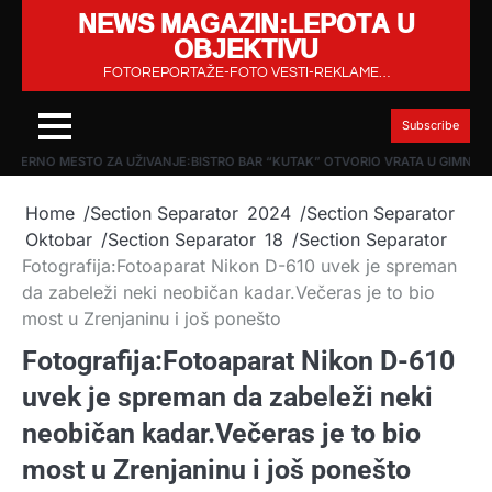
NEWS MAGAZIN:LEPOTA U
Skip
OBJEKTIVU
to
content
FOTOREPORTAŽE-FOTO VESTI-REKLAME…
Subscribe
ODERNO MESTO ZA UŽIVANJE:BISTRO BAR “KUTAK” OTVORIO VRATA U GIMNAZIJ
Home
2024
Oktobar
18
Fotografija:Fotoaparat Nikon D-610 uvek je spreman
da zabeleži neki neobičan kadar.Večeras je to bio
most u Zrenjaninu i još ponešto
Fotografija:Fotoaparat Nikon D-610
uvek je spreman da zabeleži neki
neobičan kadar.Večeras je to bio
most u Zrenjaninu i još ponešto