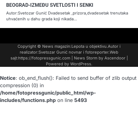
BEOGRAD-IZMEĐU SVETLOSTI I SENKI
Autor:Svetozar Gunić Dvadesetak ,prizora,dvadesetak trenutaka
uhvaćenih u dahu grada koji nikada…
FOTO-
KONTAKT
MARKETING-
TAXI
O
PORTFOLIO
VESTI
REKLAME
NAMA
Copyright © News magazin:Lepota u objektivu.Autor i
realizator:Svetozar Gunić novnar i fotoreporter.Web
sajt:https://fotopressgunic.com | News Storm by
Ascendoor
|
Powered by
WordPress
.
Notice
: ob_end_flush(): Failed to send buffer of zlib output
compression (0) in
/home/fotopressgunic/public_html/wp-
includes/functions.php
on line
5493