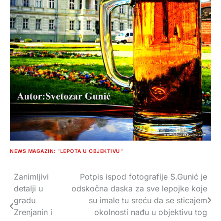
NEWS MAGAZIN: "LEPOTA U OBJEKTIVU"
Zanimljivi
Potpis ispod fotografije S.Gunić je
Navigacija
detalji u
odskočna daska za sve lepojke koje
članaka
gradu
su imale tu sreću da se sticajem
Zrenjanin i
okolnosti nađu u objektivu tog