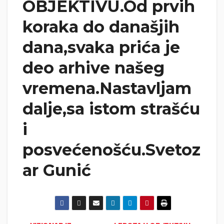
OBJEKTIVU.Od prvih
koraka do današjih
dana,svaka prića je
deo arhive našeg
vremena.Nastavljam
dalje,sa istom strašću
i
posvećenošću.Svetoz
ar Gunić