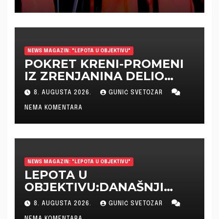
NEWS MAGAZIN: "LEPOTA U OBJEKTIVU"
POKRET KRENI-PROMENI
IZ ZRENJANINA DELIO
GRAĐANIMA VODU ZA
8. AUGUSTA 2026.
GUNIĆ SVETOZAR
PIĆE
NEMA KOMENTARA
NEWS MAGAZIN: "LEPOTA U OBJEKTIVU"
LEPOTA U
OBJEKTIVU:DANAŠNJI
KADAR
8. AUGUSTA 2026.
GUNIĆ SVETOZAR