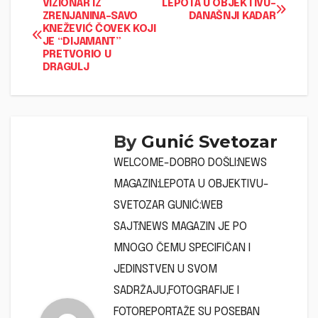
Navigacija
VIZIONAR IZ
LEPOTA U OBJEKTIVU-
ZRENJANINA-SAVO
DANAŠNJI KADAR
KNEŽEVIĆ ČOVEK KOJI
članaka
JE “DIJAMANT”
PRETVORIO U
DRAGULJ
By
Gunić Svetozar
WELCOME-DOBRO DOŠLI:NEWS
MAGAZIN:LEPOTA U OBJEKTIVU-
SVETOZAR GUNIĆ:WEB
SAJT:NEWS MAGAZIN JE PO
MNOGO ČEMU SPECIFIČAN I
JEDINSTVEN U SVOM
SADRŽAJU,FOTOGRAFIJE I
FOTOREPORTAŽE SU POSEBAN