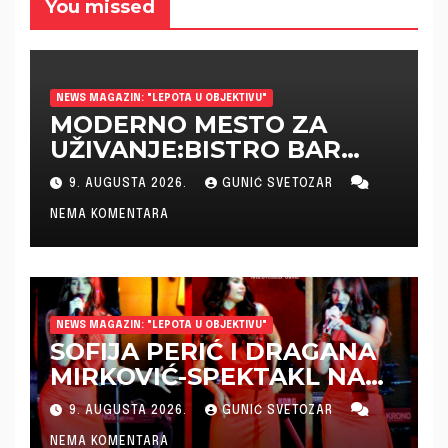
You missed
NEWS MAGAZIN: "LEPOTA U OBJEKTIVU"
MODERNO MESTO ZA
UŽIVANJE:BISTRO BAR
“KUTAK” OTVORIO VRATA
9. AUGUSTA 2026.
GUNIĆ SVETOZAR
U GIMNAZIJSKOJ ULICI
NEMA KOMENTARA
NEWS MAGAZIN: "LEPOTA U OBJEKTIVU"
SOFIJA PERIĆ I DRAGANA
MIRKOVIĆ-SPEKTAKL NA
TRGU SLOBODE
9. AUGUSTA 2026.
GUNIĆ SVETOZAR
NEMA KOMENTARA