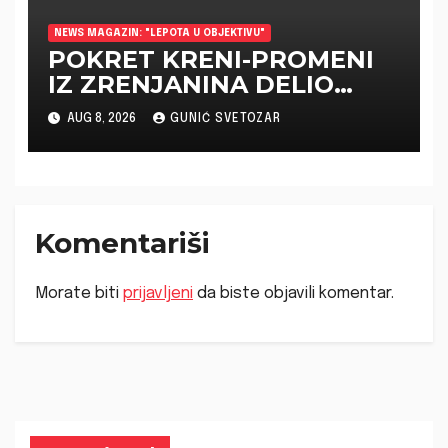
NEWS MAGAZIN: "LEPOTA U OBJEKTIVU"
POKRET KRENI-PROMENI
IZ ZRENJANINA DELIO
GRAĐANIMA VODU ZA
AUG 8, 2026
GUNIĆ SVETOZAR
PIĆE
Komentariši
Morate biti
prijavljeni
da biste objavili komentar.