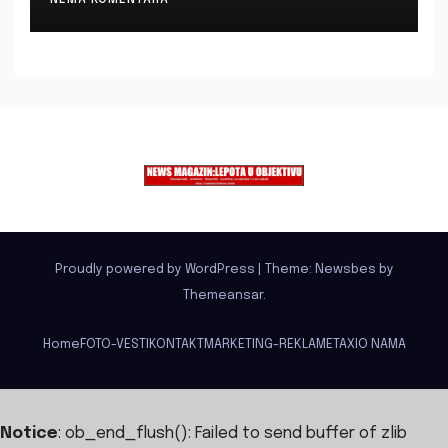
NEMA KOMENTARA
Proudly powered by WordPress
|
Theme:
Newsbes
by
Themeansar
.
Home
FOTO-VESTI
KONTAKT
MARKETING-REKLAME
TAXI
O NAMA
Notice
: ob_end_flush(): Failed to send buffer of zlib