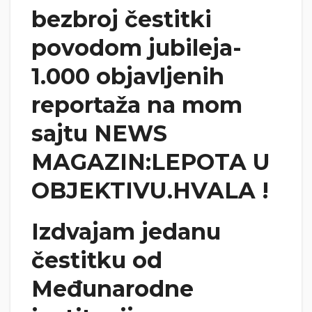
bezbroj čestitki
povodom jubileja-
1.000 objavljenih
reportaža na mom
sajtu NEWS
MAGAZIN:LEPOTA U
OBJEKTIVU.HVALA !
Izdvajam jedanu
čestitku od
Međunarodne