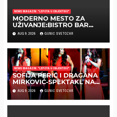
NEWS MAGAZIN: "LEPOTA U OBJEKTIVU"
MODERNO MESTO ZA
UŽIVANJE:BISTRO BAR
“KUTAK” OTVORIO VRATA
AUG 9, 2026
GUNIĆ SVETOZAR
U GIMNAZIJSKOJ ULICI
NEWS MAGAZIN: "LEPOTA U OBJEKTIVU"
SOFIJA PERIĆ I DRAGANA
MIRKOVIĆ-SPEKTAKL NA
TRGU SLOBODE
AUG 9, 2026
GUNIĆ SVETOZAR