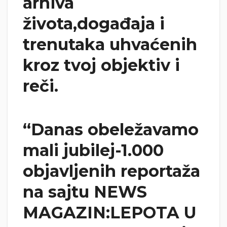
arhiva
života,događaja i
trenutaka uhvaćenih
kroz tvoj objektiv i
reči.
“Danas obeležavamo
mali jubilej-1.000
objavljenih reportaža
na sajtu NEWS
MAGAZIN:LEPOTA U