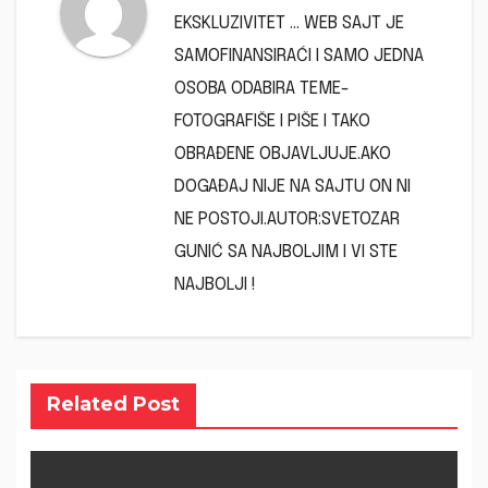
EKSKLUZIVITET ... WEB SAJT JE
SAMOFINANSIRAĆI I SAMO JEDNA
OSOBA ODABIRA TEME-
FOTOGRAFIŠE I PIŠE I TAKO
OBRAĐENE OBJAVLJUJE.AKO
DOGAĐAJ NIJE NA SAJTU ON NI
NE POSTOJI.AUTOR:SVETOZAR
GUNIĆ SA NAJBOLJIM I VI STE
NAJBOLJI !
Related Post