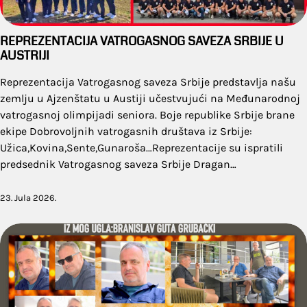
REPREZENTACIJA VATROGASNOG SAVEZA SRBIJE U
AUSTRIJI
Reprezentacija Vatrogasnog saveza Srbije predstavlja našu
zemlju u Ajzenštatu u Austiji učestvujući na Međunarodnoj
vatrogasnoj olimpijadi seniora. Boje republike Srbije brane
ekipe Dobrovoljnih vatrogasnih društava iz Srbije:
Užica,Kovina,Sente,Gunaroša…Reprezentacije su ispratili
predsednik Vatrogasnog saveza Srbije Dragan…
23. Jula 2026.