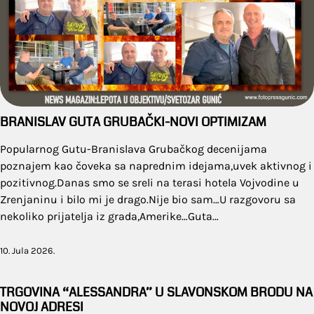
BRANISLAV GUTA GRUBAČKI-NOVI OPTIMIZAM
Popularnog Gutu-Branislava Grubačkog decenijama
poznajem kao čoveka sa naprednim idejama,uvek aktivnog i
pozitivnog.Danas smo se sreli na terasi hotela Vojvodine u
Zrenjaninu i bilo mi je drago.Nije bio sam…U razgovoru sa
nekoliko prijatelja iz grada,Amerike…Guta…
10. Jula 2026.
TRGOVINA “ALESSANDRA” U SLAVONSKOM BRODU NA
NOVOJ ADRESI