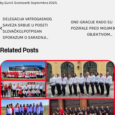
by Gunić Svetozar
8. Septembra 2025.
Navigacija
DELEGACIJA VATROGASNOG
ONE-GRACIJE RADO SU
SAVEZA SRBIJE U POSETI
članaka
POZIRALE PRED MOJIM
SLOVAČKOJ.POTPISAN
OBJEKTIVOM…
SPORAZUM O SARADNJI…
Related Posts