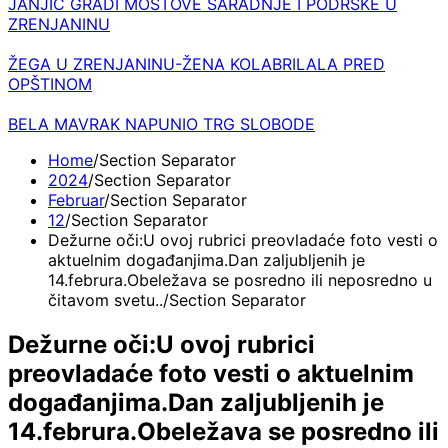
JANJIĆ GRADI MOSTOVE SARADNJE I PODRŠKE U
ZRENJANINU
ŽEGA U ZRENJANINU-ŽENA KOLABRILALA PRED
OPŠTINOM
BELA MAVRAK NAPUNIO TRG SLOBODE
Home
2024
Februar
12
Dežurne oči:U ovoj rubrici preovladaće foto vesti o
aktuelnim događanjima.Dan zaljubljenih je
14.februra.Obeležava se posredno ili neposredno u
čitavom svetu..
Dežurne oči:U ovoj rubrici
preovladaće foto vesti o aktuelnim
događanjima.Dan zaljubljenih je
14.februra.Obeležava se posredno ili