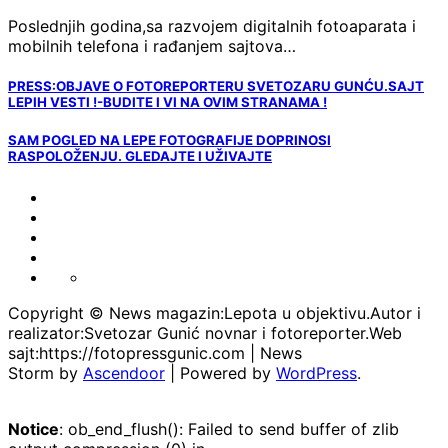
Poslednjih godina,sa razvojem digitalnih fotoaparata i
mobilnih telefona i rađanjem sajtova…
PRESS:OBJAVE O FOTOREPORTERU SVETOZARU GUNĆU.SAJT
LEPIH VESTI !-BUDITE I VI NA OVIM STRANAMA !
SAM POGLED NA LEPE FOTOGRAFIJE DOPRINOSI
RASPOLOŽENJU. GLEDAJTE I UŽIVAJTE
FOTO-
VESTI
KONTAKT
MARKETING-
REKLAME
TAXI
O
PORTFOLIO
NAMA
Copyright © News magazin:Lepota u objektivu.Autor i
realizator:Svetozar Gunić novnar i fotoreporter.Web
sajt:https://fotopressgunic.com | News
Storm by
Ascendoor
| Powered by
WordPress
.
Notice
: ob_end_flush(): Failed to send buffer of zlib