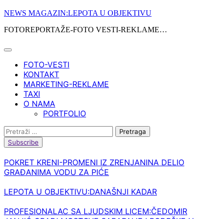
Skip
NEWS MAGAZIN:LEPOTA U OBJEKTIVU
to
FOTOREPORTAŽE-FOTO VESTI-REKLAME…
content
FOTO-VESTI
KONTAKT
MARKETING-REKLAME
TAXI
O NAMA
PORTFOLIO
Pretraga:
Subscribe
POKRET KRENI-PROMENI IZ ZRENJANINA DELIO
GRAĐANIMA VODU ZA PIĆE
LEPOTA U OBJEKTIVU:DANAŠNJI KADAR
PROFESIONALAC SA LJUDSKIM LICEM:ČEDOMIR