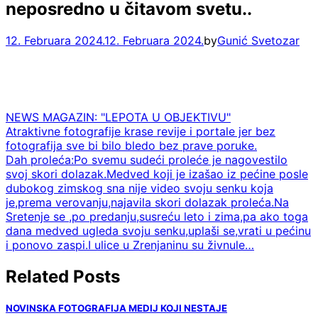
neposredno u čitavom svetu..
12. Februara 2024.
12. Februara 2024.
by
Gunić Svetozar
NEWS MAGAZIN: "LEPOTA U OBJEKTIVU"
Navigacija
Atraktivne fotografije krase revije i portale jer bez
fotografija sve bi bilo bledo bez prave poruke.
članaka
Dah proleća:Po svemu sudeći proleće je nagovestilo
svoj skori dolazak.Medved koji je izašao iz pećine posle
dubokog zimskog sna nije video svoju senku koja
je,prema verovanju,najavila skori dolazak proleća.Na
Sretenje se ,po predanju,susreću leto i zima,pa ako toga
dana medved ugleda svoju senku,uplaši se,vrati u pećinu
i ponovo zaspi.I ulice u Zrenjaninu su živnule…
Related Posts
NOVINSKA FOTOGRAFIJA MEDIJ KOJI NESTAJE