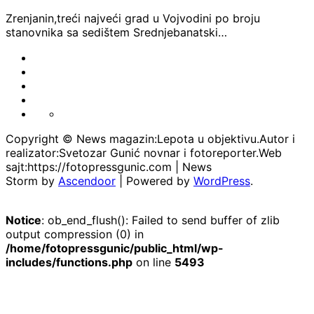
Zrenjanin,treći najveći grad u Vojvodini po broju
stanovnika sa sedištem Srednjebanatski…
FOTO-
VESTI
KONTAKT
MARKETING-
REKLAME
TAXI
O
PORTFOLIO
NAMA
Copyright © News magazin:Lepota u objektivu.Autor i
realizator:Svetozar Gunić novnar i fotoreporter.Web
sajt:https://fotopressgunic.com | News
Storm by
Ascendoor
| Powered by
WordPress
.
Notice
: ob_end_flush(): Failed to send buffer of zlib
output compression (0) in
/home/fotopressgunic/public_html/wp-
includes/functions.php
on line
5493