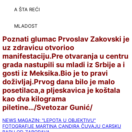
A ŠTA REĆI
MLADOST
Poznati glumac Prvoslav Zakovski je
uz zdravicu otvorioo
manifestaciju.Pre otvaranja u centru
grada nastupili su mladi iz Srbije a i
gosti iz Meksika.Bio je to pravi
doživljaj.Prvog dana bilo je malo
posetilaca,a pljeskavica je koštala
kao dva kilograma
piletine…/Svetozar Gunić/
NEWS MAGAZIN: "LEPOTA U OBJEKTIVU"
Navigacija
FOTOGRAFIJE MARTINA CANDIRA ČUVAJU CARSKU