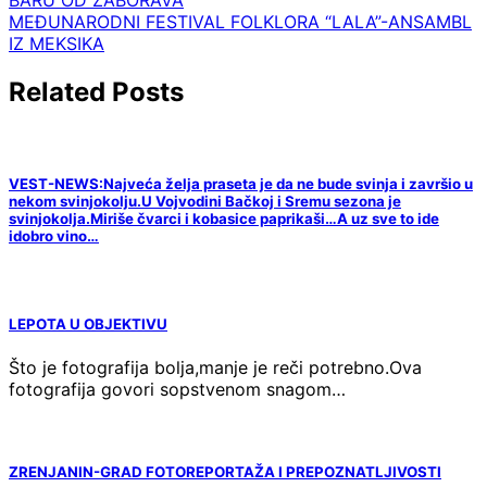
BARU OD ZABORAVA
članaka
MEĐUNARODNI FESTIVAL FOLKLORA “LALA”-ANSAMBL
IZ MEKSIKA
Related Posts
VEST-NEWS:Najveća želja praseta je da ne bude svinja i završio u
nekom svinjokolju.U Vojvodini Bačkoj i Sremu sezona je
svinjokolja.Miriše čvarci i kobasice paprikaši…A uz sve to ide
idobro vino…
LEPOTA U OBJEKTIVU
Što je fotografija bolja,manje je reči potrebno.Ova
fotografija govori sopstvenom snagom…
ZRENJANIN-GRAD FOTOREPORTAŽA I PREPOZNATLJIVOSTI