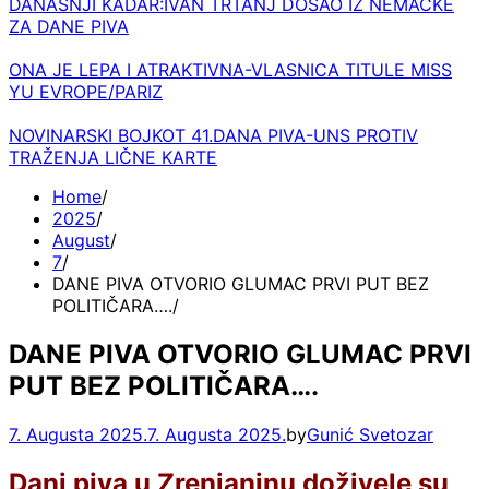
DANAŠNJI KADAR:IVAN TRTANJ DOŠAO IZ NEMAČKE
ZA DANE PIVA
ONA JE LEPA I ATRAKTIVNA-VLASNICA TITULE MISS
YU EVROPE/PARIZ
NOVINARSKI BOJKOT 41.DANA PIVA-UNS PROTIV
TRAŽENJA LIČNE KARTE
Home
2025
August
7
DANE PIVA OTVORIO GLUMAC PRVI PUT BEZ
POLITIČARA….
DANE PIVA OTVORIO GLUMAC PRVI
PUT BEZ POLITIČARA….
7. Augusta 2025.
7. Augusta 2025.
by
Gunić Svetozar
Dani piva u Zrenjaninu doživele su