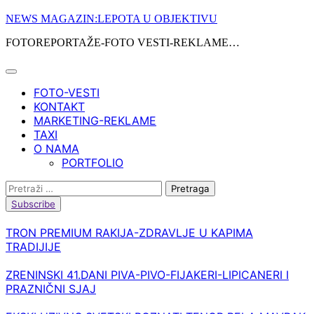
Skip
NEWS MAGAZIN:LEPOTA U OBJEKTIVU
to
FOTOREPORTAŽE-FOTO VESTI-REKLAME…
content
FOTO-VESTI
KONTAKT
MARKETING-REKLAME
TAXI
O NAMA
PORTFOLIO
Pretraga:
Subscribe
TRON PREMIUM RAKIJA-ZDRAVLJE U KAPIMA
TRADIJIJE
ZRENINSKI 41.DANI PIVA-PIVO-FIJAKERI-LIPICANERI I
PRAZNIČNI SJAJ