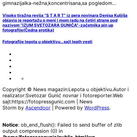
gimnazijalka-nežna,koncentrisana,sa pogledom…
Visoko tiražna revija “S T A R T” iz pera novinara Denisa Kuljiša
objavio je reportažu o meni i mom radu na četiri strane pod
nazivom “IZUM SVETOZARA GUNIĆA”-začetnika pin up
fotografije(Čedna erotika)
Fotografije lepota u objektivu…sajt lepih vesti
FOTO-
VESTI
KONTAKT
MARKETING-
REKLAME
TAXI
O
PORTFOLIO
NAMA
Copyright © News magazin:Lepota u objektivu.Autor i
realizator:Svetozar Gunić novnar i fotoreporter.Web
sajt:https://fotopressgunic.com | News
Storm by
Ascendoor
| Powered by
WordPress
.
Notice
: ob_end_flush(): Failed to send buffer of zlib
output compression (0) in