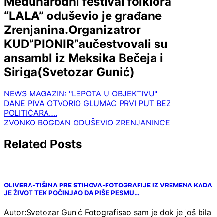
Međunarodni festival folklora
“LALA” oduševio je građane
Zrenjanina.Organizatror
KUD”PIONIR”aučestvovali su
ansambl iz Meksika Bečeja i
Siriga(Svetozar Gunić)
NEWS MAGAZIN: "LEPOTA U OBJEKTIVU"
Navigacija
DANE PIVA OTVORIO GLUMAC PRVI PUT BEZ
POLITIČARA….
članaka
ZVONKO BOGDAN ODUŠEVIO ZRENJANINCE
Related Posts
OLIVERA-TIŠINA PRE STIHOVA-FOTOGRAFIJE IZ VREMENA KADA
JE ŽIVOT TEK POČINJAO DA PIŠE PESMU…
Autor:Svetozar Gunić Fotografisao sam je dok je još bila