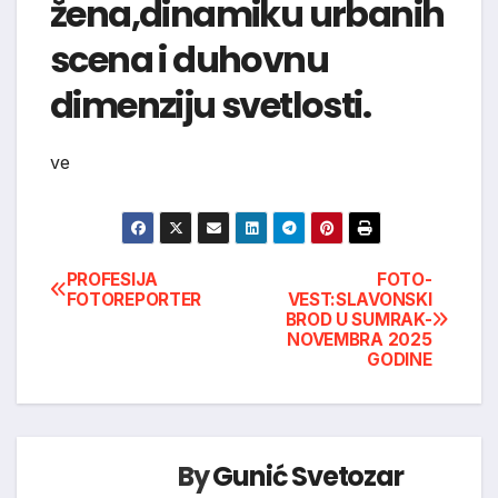
žena,dinamiku urbanih
scena i duhovnu
dimenziju svetlosti.
ve
Navigacija
PROFESIJA
FOTO-
FOTOREPORTER
VEST:SLAVONSKI
BROD U SUMRAK-
članaka
NOVEMBRA 2025
GODINE
By
Gunić Svetozar