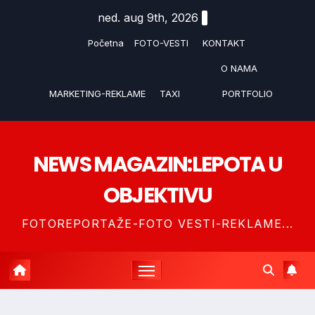
Skip
ned. aug 9th, 2026
to
Početna
FOTO-VESTI
KONTAKT
content
O NAMA
MARKETING-REKLAME
TAXI
PORTFOLIO
NEWS MAGAZIN:LEPOTA U
OBJEKTIVU
FOTOREPORTAŽE-FOTO VESTI-REKLAME...