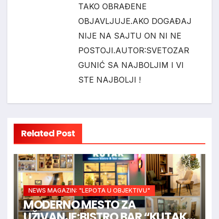
TAKO OBRAĐENE
OBJAVLJUJE.AKO DOGAĐAJ
NIJE NA SAJTU ON NI NE
POSTOJI.AUTOR:SVETOZAR
GUNIĆ SA NAJBOLJIM I VI
STE NAJBOLJI !
Related Post
NEWS MAGAZIN: "LEPOTA U OBJEKTIVU"
MODERNO MESTO ZA
UŽIVANJE:BISTRO BAR “KUTAK”