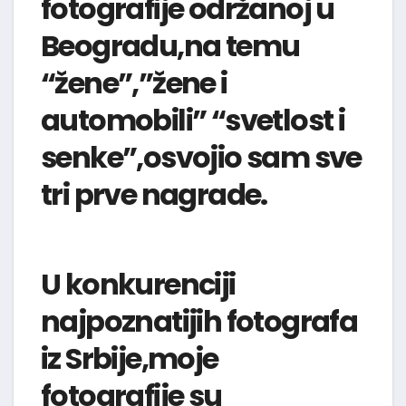
fotografije održanoj u
Beogradu,na temu
“žene”,”žene i
automobili” “svetlost i
senke”,osvojio sam sve
tri prve nagrade.
U konkurenciji
najpoznatijih fotografa
iz Srbije,moje
fotografije su