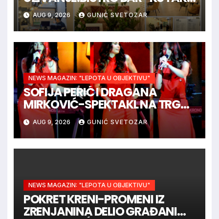
OTVORIO VRATA U
AUG 9, 2026
GUNIĆ SVETOZAR
GIMNAZIJSKOJ ULICI
NEWS MAGAZIN: "LEPOTA U OBJEKTIVU"
SOFIJA PERIĆ I DRAGANA
MIRKOVIĆ-SPEKTAKL NA TRGU
SLOBODE
AUG 9, 2026
GUNIĆ SVETOZAR
NEWS MAGAZIN: "LEPOTA U OBJEKTIVU"
POKRET KRENI-PROMENI IZ
ZRENJANINA DELIO GRAĐANIMA