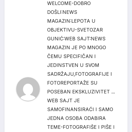
WELCOME-DOBRO
DOŠLI:NEWS
MAGAZIN:LEPOTA U
OBJEKTIVU-SVETOZAR
GUNIĆ:WEB SAJT:NEWS
MAGAZIN JE PO MNOGO
ČEMU SPECIFIČAN I
JEDINSTVEN U SVOM
SADRŽAJU,FOTOGRAFIJE I
FOTOREPORTAŽE SU
POSEBAN EKSKLUZIVITET ...
WEB SAJT JE
SAMOFINANSIRAĆI I SAMO
JEDNA OSOBA ODABIRA
TEME-FOTOGRAFIŠE I PIŠE I