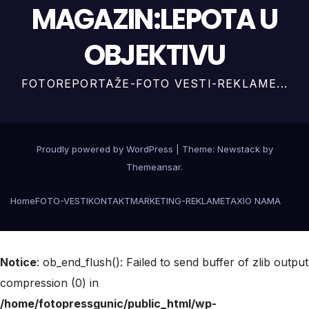
MAGAZIN:LEPOTA U
OBJEKTIVU
FOTOREPORTAŽE-FOTO VESTI-REKLAME...
Proudly powered by WordPress
|
Theme:
Newstack
by
Themeansar
.
Home
FOTO-VESTI
KONTAKT
MARKETING-REKLAME
TAXI
O NAMA
Notice
: ob_end_flush(): Failed to send buffer of zlib output
compression (0) in
/home/fotopressgunic/public_html/wp-