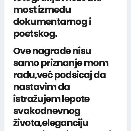
most između
dokumentarnog i
poetskog.
Ove nagrade nisu
samo priznanje mom
radu,već podsicaj da
nastavim da
istražujem lepote
svakodnevnog
života,eleganciju