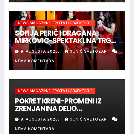
NEWS MAGAZIN: "LEPOTA U OBJEKTIVU"
SOFIJA PERIĆ I DRAGANA
MIRKOVIĆ-SPEKTAKL NA TRGU
SLOBODE
9. AUGUSTA 2026.
GUNIĆ SVETOZAR
NEMA KOMENTARA
NEWS MAGAZIN: "LEPOTA U OBJEKTIVU"
POKRET KRENI-PROMENI IZ
ZRENJANINA DELIO
GRAĐANIMA VODU ZA PIĆE
8. AUGUSTA 2026.
GUNIĆ SVETOZAR
NEMA KOMENTARA