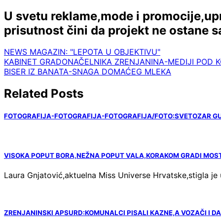
U svetu reklame,mode i promocije,upr
prisutnost čini da projekt ne ostane 
NEWS MAGAZIN: "LEPOTA U OBJEKTIVU"
Navigacija
KABINET GRADONAČELNIKA ZRENJANINA-MEDIJI POD
BISER IZ BANATA-SNAGA DOMAĆEG MLEKA
članaka
Related Posts
FOTOGRAFIJA-FOTOGRAFIJA-FOTOGRAFIJA/FOTO:SVETOZAR GU
VISOKA POPUT BORA,NEŽNA POPUT VALA,KORAKOM GRADI MOST
Laura Gnjatović,aktuelna Miss Universe Hrvatske,stigla j
ZRENJANINSKI APSURD:KOMUNALCI PISALI KAZNE,A VOZAČI I 