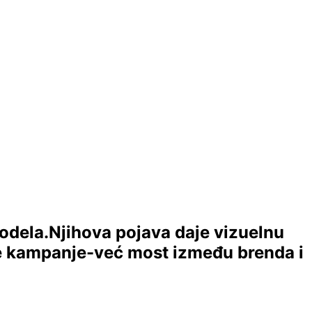
modela.Njihova pojava daje vizuelnu
ice kampanje-već most između brenda i