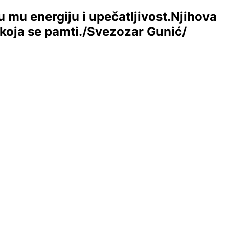
 mu energiju i upečatljivost.Njihova
 koja se pamti./Svezozar Gunić/