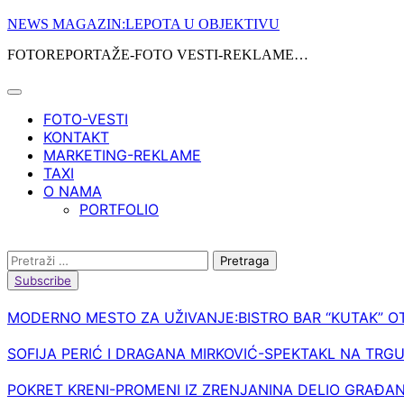
Skip
NEWS MAGAZIN:LEPOTA U OBJEKTIVU
to
FOTOREPORTAŽE-FOTO VESTI-REKLAME…
content
FOTO-VESTI
KONTAKT
MARKETING-REKLAME
TAXI
O NAMA
PORTFOLIO
Pretraga:
Subscribe
MODERNO MESTO ZA UŽIVANJE:BISTRO BAR “KUTAK” OT
SOFIJA PERIĆ I DRAGANA MIRKOVIĆ-SPEKTAKL NA TRG
POKRET KRENI-PROMENI IZ ZRENJANINA DELIO GRAĐAN