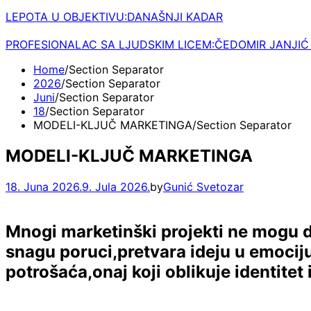
LEPOTA U OBJEKTIVU:DANAŠNJI KADAR
PROFESIONALAC SA LJUDSKIM LICEM:ČEDOMIR JANJIĆ
Home
2026
Juni
18
MODELI-KLJUČ MARKETINGA
MODELI-KLJUČ MARKETINGA
18. Juna 2026.
9. Jula 2026.
by
Gunić Svetozar
Mnogi marketinški projekti ne mogu da
snagu poruci,pretvara ideju u emocij
potrošaća,onaj koji oblikuje identitet 